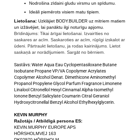
Nodrošina zīdaini gludu virsmu un spīdumu.
Ideāli piemērots visiem matu tipiem.
Lietošana:
Uzklājiet BODY.BUILDER uz mitriem matiem
un izžāvējiet, lai panāktu ilgi noturīgu apjomu.
Brīdinājums: Tikai ārīgai lietošanai. Izvairīties no
saskares ar acīm. Saskaroties ar acīm, rūpīgi izskalot ar
ūdeni. Pārtraukt lietošanu, ja rodas kairinājums. Lietot
saskaņā ar norādījumiem. Sargāt no bērniem.
Sastāvs: Water Aqua Eau Cyclopentasiloxane Butane
Isobutane Propane VP/VA Copolymer Acrylates
Copolymer Alcohol Denat. Dimethicone Aminomethyl
Propanol Propylene Glycol Parfum Fragrance Limonene
Linalool Citronellol Hexyl Cinnamal Alpha-Isomethyl
Ionone Benzyl Salicylate Coumarin Citral Geraniol
Hydroxycitronellal Benzyl Alcohol Ethylhexylglycerin
.
KEVIN MURPHY
Ražotājs / Atbildīgā persona ES:
KEVIN.MURPHY EUROPE APS
HŌRSHOLMVEJ 163
DK02970 HŌRSHOLM