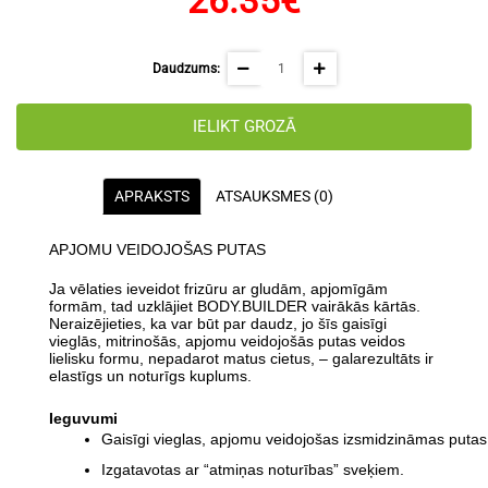
26.35€
Daudzums:
IELIKT GROZĀ
APRAKSTS
ATSAUKSMES (0)
APJOMU VEIDOJOŠAS PUTAS
Ja vēlaties ieveidot frizūru ar gludām, apjomīgām
formām, tad uzklājiet BODY.BUILDER vairākās kārtās.
Neraizējieties, ka var būt par daudz, jo šīs gaisīgi
vieglās, mitrinošās, apjomu veidojošās putas veidos
lielisku formu, nepadarot matus cietus, – galarezultāts ir
elastīgs un noturīgs kuplums.
Ieguvumi
Gaisīgi vieglas, apjomu veidojošas izsmidzināmas putas
Izgatavotas ar “atmiņas noturības” sveķiem.