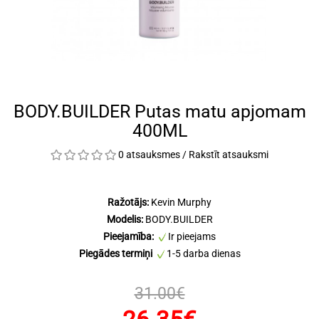
BODY.BUILDER Putas matu apjomam
400ML
0 atsauksmes
/
Rakstīt atsauksmi
Ražotājs:
Kevin Murphy
Modelis:
BODY.BUILDER
Pieejamība:
Ir pieejams
Piegādes termiņi
1-5 darba dienas
31.00€