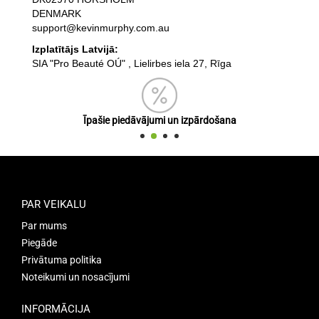
DENMARK
support@kevinmurphy.com.au
Izplatītājs Latvijā:
SIA "Pro Beauté OÚ" , Lielirbes iela 27, Rīga
Īpašie piedāvājumi un izpārdošana
PAR VEIKALU
Par mums
Piegāde
Privātuma politika
Noteikumi un nosacījumi
INFORMĀCIJA