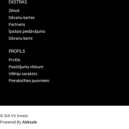
EKSTRAS
Zīmoli
Dāvanu kartes
Partneris
Īpašais piedāvājums
Dāvanu karte
PROFILS
Profils
Pasūtījumu vēsture
Vēlmju saraksts
PIerakstīties jaunmiem
© SIA VV Invest
Powered By
Aleksale