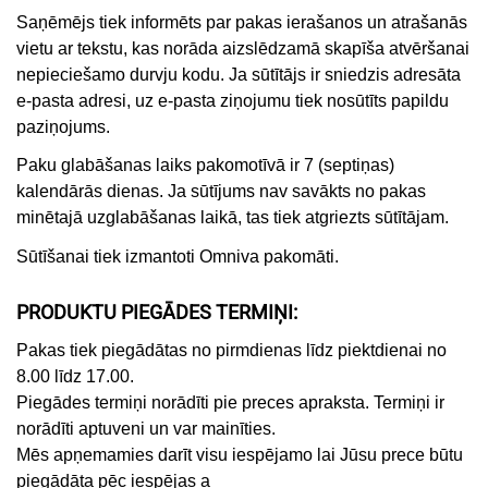
Saņēmējs tiek informēts par pakas ierašanos un atrašanās
vietu ar tekstu, kas norāda aizslēdzamā skapīša atvēršanai
nepieciešamo durvju kodu. Ja sūtītājs ir sniedzis adresāta
e-pasta adresi, uz e-pasta ziņojumu tiek nosūtīts papildu
paziņojums.
Paku glabāšanas laiks pakomotīvā ir 7 (septiņas)
kalendārās dienas. Ja sūtījums nav savākts no pakas
minētajā uzglabāšanas laikā, tas tiek atgriezts sūtītājam.
Sūtīšanai tiek izmantoti Omniva pakomāti.
PRODUKTU PIEGĀDES TERMIŅI:
Pakas tiek piegādātas no pirmdienas līdz piektdienai no
8.00 līdz 17.00.
Piegādes termiņi norādīti pie preces apraksta. Termiņi ir
norādīti aptuveni un var mainīties.
Mēs apņemamies darīt visu iespējamo lai Jūsu prece būtu
piegādāta pēc iespējas a