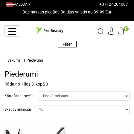
+37124204007
VALODA
Bezmaksas piegāde Baltijas valstīs no 39.99 Eur
0
Filter
Sākums
Piederumi
Piederumi
Rāda no 1 līdz 3, kopā 3
Kārtošanas secība:
Skatīt vienlaicīgi: