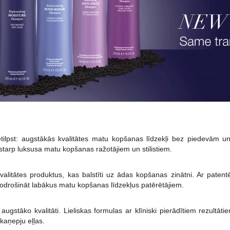
tilpst: augstākās kvalitātes matu kopšanas līdzekļi bez piedevām un 
 starp luksusa matu kopšanas ražotājiem un stilistiem.
valitātes produktus, kas balstīti uz ādas kopšanas zinātni. Ar paten
odrošināt labākus matu kopšanas līdzekļus patērētājiem.
ugstāko kvalitāti. Lieliskas formulas ar klīniski pierādītiem rezultāti
kaņepju eļļas.