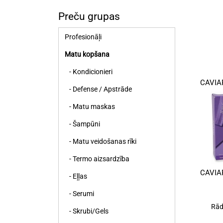
Preču grupas
Profesionāļi
Matu kopšana
- Kondicionieri
CAVIA
- Defense / Apstrāde
- Matu maskas
- Šampūni
- Matu veidošanas rīki
- Termo aizsardzība
CAVIA
- Eļļas
- Serumi
Rād
- Skrubi/Gels