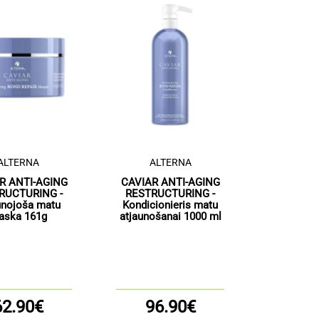
ALTERNA
ALTERNA
R ANTI-AGING
CAVIAR ANTI-AGING
RUCTURING -
RESTRUCTURING -
unojoša matu
Kondicionieris matu
aska 161g
atjaunošanai 1000 ml
62.90€
96.90€