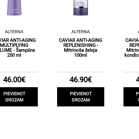
ALTERNA
ALTERNA
VIAR ANTI-AGING
CAVIAR ANTI-AGING
CAVIA
MULTIPLYING
REPLENISHING -
REP
LUME - Šampūns
Mitrinoša želeja
Mitrin
250 ml
100ml
kondic
46.00€
46.90€
PIEVIENOT
PIEVIENOT
P
GROZAM
GROZAM