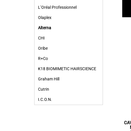
L’Oréal Professionnel
Olaplex
Alterna
CHI
Oribe
R+Co
K18 BIOMIMETIC HAIRSCIENCE
Graham Hill
Cutrin
I.C.O.N.
CA