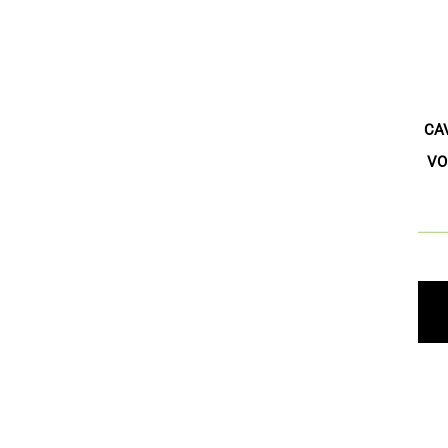
CA
VO