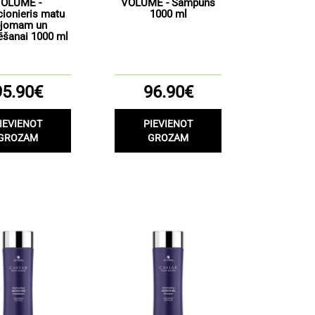
OLUME -
VOLUME - Šampūns
cionieris matu
1000 ml
pjomam un
ēšanai 1000 ml
95.90€
96.90€
IEVIENOT
PIEVIENOT
GROZAM
GROZAM