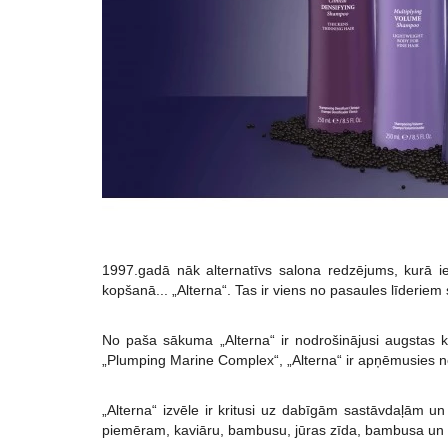
1997.gadā nāk alternatīvs salona redzējums, kurā ie
kopšanā... „Alterna“. Tas ir viens no pasaules līderiem
No paša sākuma „Alterna“ ir nodrošinājusi augstas k
„Plumping Marine Complex“, „Alterna“ ir apņēmusies n
„Alterna“ izvēle ir kritusi uz dabīgām sastāvdaļām un a
piemēram, kaviāru, bambusu, jūras zīda, bambusa un 