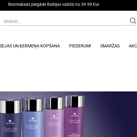
Bezmaksas piegāde Baltijas valstīs no 39.99 Eur
SEJAS UN ĶERMEŅA KOPŠANA
PIEDERUMI
SMARŽAS
AKC