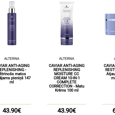
ALTERNA
ALTERNA
VIAR ANTI-AGING
CAVIAR ANTI-AGING
CAVIA
EPLENISHING -
REPLENISHING
REST
itrinošs matos
MOISTURE CC
Atja
tājams pieniņš 147
CREAM 10-IN-1
m
ml
COMPLETE
CORRECTION - Matu
Krēms 100 ml
43.90€
43.90€