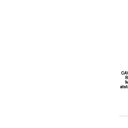
CA
R
M
ats