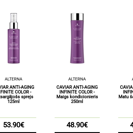
ALTERNA
ALTERNA
VIAR ANTI-AGING
CAVIAR ANTI-AGING
CAVIA
NFINITE COLOR -
INFINITE COLOR -
INFI
zsargājošs sprejs
Maigs kondicionieris
Matu š
125ml
250ml
53.90€
48.90€