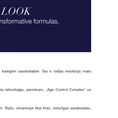
kaitīgām sastāvdaļām. Tas ir radījis revolūciju matu
tētu tehnoloģiju, piemēram, „Age Control Complex“ un
em. Ražo, izmantojot tikai tīras, noturīgas sastāvdaļas,