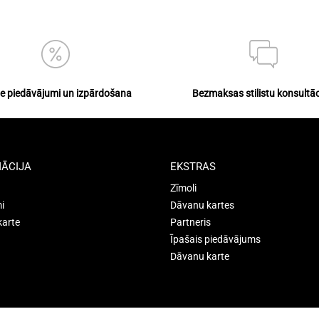
ie piedāvājumi un izpārdošana
Bezmaksas stilistu konsultāc
ĀCIJA
EKSTRAS
Zīmoli
i
Dāvanu kartes
karte
Partneris
Īpašais piedāvājums
Dāvanu karte