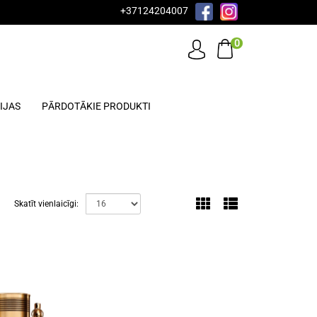
+37124204007
0
IJAS
PĀRDOTĀKIE PRODUKTI
Skatīt vienlaicīgi: