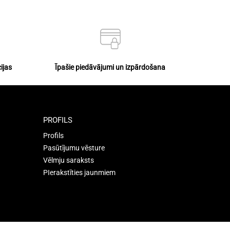
ijas
Īpašie piedāvājumi un izpārdošana
PROFILS
Profils
Pasūtījumu vēsture
Vēlmju saraksts
PIerakstīties jaunmiem