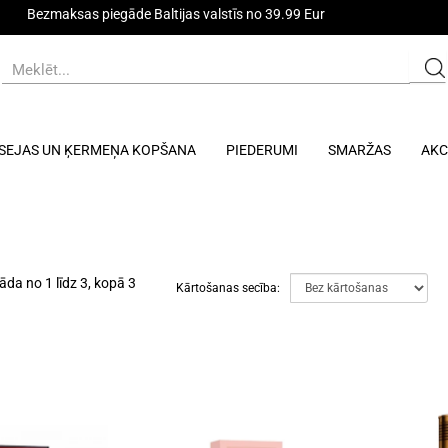
Bezmaksas piegāde Baltijas valstīs no 39.99 Eur
SEJAS UN ĶERMEŅA KOPŠANA
PIEDERUMI
SMARŽAS
AKC
āda no 1 līdz 3, kopā 3
Kārtošanas secība: