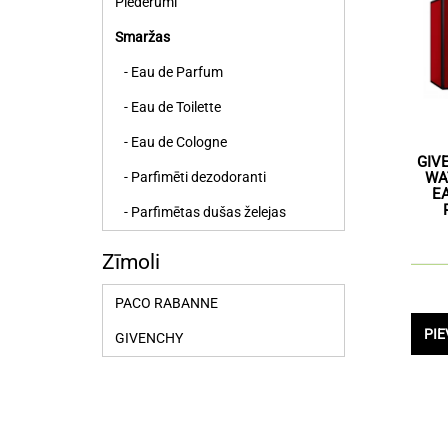
Piederumi
Smaržas
- Eau de Parfum
- Eau de Toilette
- Eau de Cologne
GIV
- Parfimēti dezodoranti
WA
E
- Parfimētas dušas želejas
Zīmoli
PACO RABANNE
PI
GIVENCHY