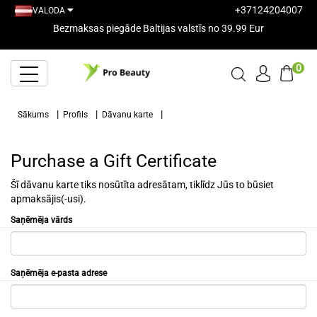
+37124204007
VALODA
Bezmaksas piegāde Baltijas valstīs no 39.99 Eur
0
Sākums
Profils
Dāvanu karte
Purchase a Gift Certificate
Šī dāvanu karte tiks nosūtīta adresātam, tiklīdz Jūs to būsiet
apmaksājis(-usi).
Saņēmēja vārds
Saņēmēja e-pasta adrese