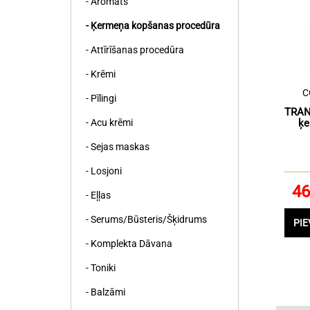
- Aromāts
- Ķermeņa kopšanas procedūra
- Attīrīšanas procedūra
- Krēmi
C
- Pīlingi
TRAN
- Acu krēmi
ķe
- Sejas maskas
- Losjoni
46
- Eļļas
- Serums/Būsteris/Šķidrums
PI
- Komplekta Dāvana
- Toniki
- Balzāmi