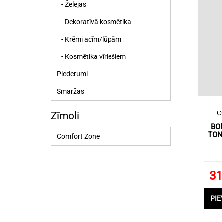
- Želejas
- Dekoratīvā kosmētika
- Krēmi acīm/lūpām
- Kosmētika vīriešiem
Piederumi
Smaržas
C
Zīmoli
BO
TON
Comfort Zone
31
PI