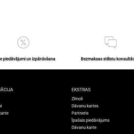
ie piedāvājumi un izpārdošana
Bezmaksas stilistu konsultāc
ĀCIJA
EKSTRAS
Zīmoli
i
Dāvanu kartes
karte
Partneris
Īpašais piedāvājums
Dāvanu karte