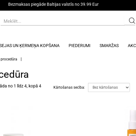
Bezmaksas piegāde Baltijas valstīs no 39.99 Eur
SEJAS UN ĶERMEŅA KOPŠANA
PIEDERUMI
SMARŽAS
AKC
 procedūra
cedūra
āda no 1 līdz 4, kopā 4
Kārtošanas secība: