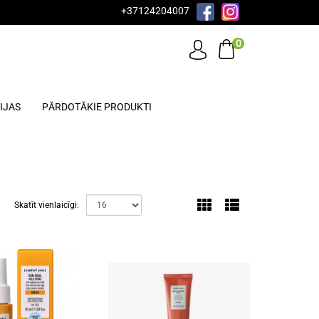
+37124204007
0
IJAS
PĀRDOTĀKIE PRODUKTI
Skatīt vienlaicīgi: