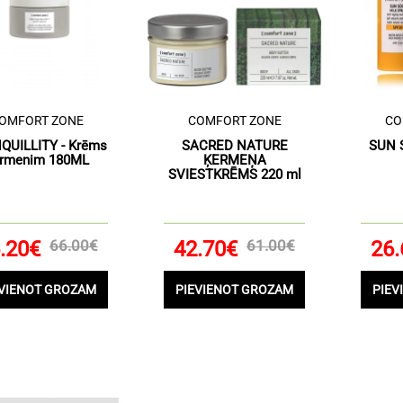
OMFORT ZONE
COMFORT ZONE
CO
QUILLITY - Krēms
SACRED NATURE
SUN 
rmenim 180ML
ĶERMEŅA
SVIESTKRĒMS 220 ml
.20€
66.00€
42.70€
61.00€
26.
EVIENOT GROZAM
PIEVIENOT GROZAM
PIEV