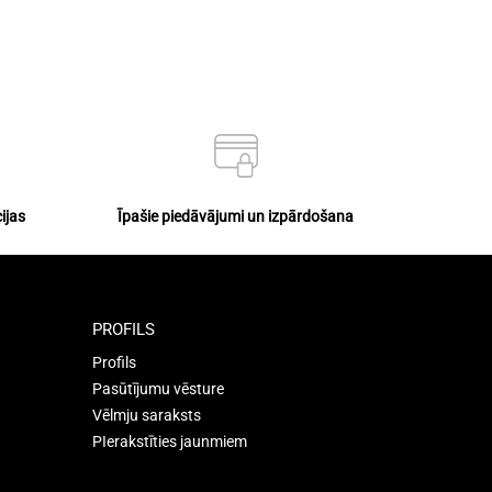
ijas
Īpašie piedāvājumi un izpārdošana
PROFILS
Profils
Pasūtījumu vēsture
Vēlmju saraksts
PIerakstīties jaunmiem