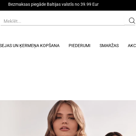
Bezmaksas piegāde Baltijas valstīs no 39.99 Eur
SEJAS UN ĶERMEŅA KOPŠANA
PIEDERUMI
SMARŽAS
AKC