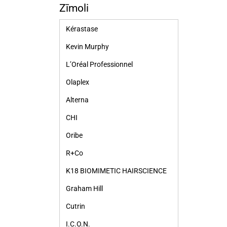
Zīmoli
Kérastase
Kevin Murphy
L’Oréal Professionnel
Olaplex
Alterna
CHI
Oribe
R+Co
K18 BIOMIMETIC HAIRSCIENCE
Graham Hill
Cutrin
I.C.O.N.