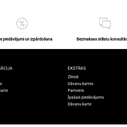
ie piedāvājumi un izpārdošana
Bezmaksas stilistu konsultāc
ĀCIJA
EKSTRAS
Zīmoli
i
Dāvanu kartes
karte
Partneris
Īpašais piedāvājums
Dāvanu karte