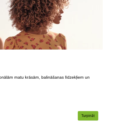
ionālām matu krāsām, balināšanas līdzekļiem un
Turpināt