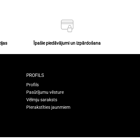
ijas
Īpašie piedāvājumi un izpārdošana
PROFILS
Profils
Pasūtījumu vēsture
Vēlmju saraksts
PIerakstīties jaunmiem