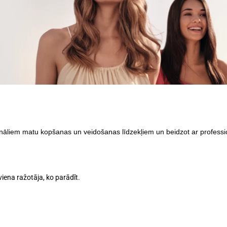
onāliem matu kopšanas un veidošanas līdzekļiem un beidzot ar profess
iena ražotāja, ko parādīt.