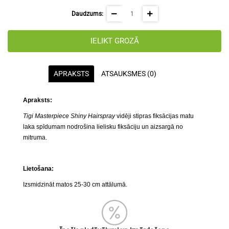
Daudzums:
IELIKT GROZĀ
APRAKSTS
ATSAUKSMES (0)
Apraksts:
Tigi Masterpiece Shiny Hairspray
vidēji stipras fiksācijas matu
laka spīdumam nodrošina lielisku fiksāciju un aizsargā no
mitruma.
Lietošana:
Izsmidzināt matos 25-30 cm attālumā.