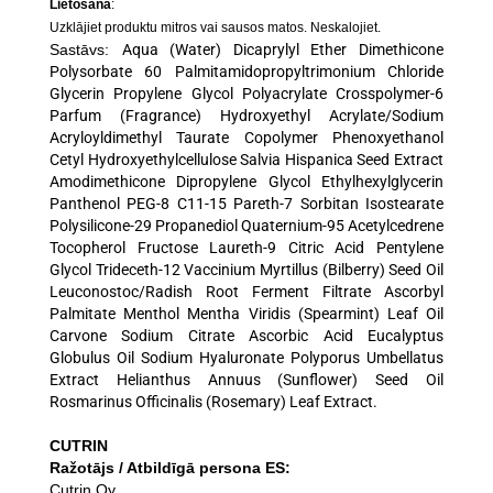
Lietošana
:
Uzklājiet produktu mitros vai sausos matos. Neskalojiet.
Sastāvs:
Aqua (Water) Dicaprylyl Ether Dimethicone
Polysorbate 60 Palmitamidopropyltrimonium Chloride
Glycerin Propylene Glycol Polyacrylate Crosspolymer-6
Parfum (Fragrance) Hydroxyethyl Acrylate/Sodium
Acryloyldimethyl Taurate Copolymer Phenoxyethanol
Cetyl Hydroxyethylcellulose Salvia Hispanica Seed Extract
Amodimethicone Dipropylene Glycol Ethylhexylglycerin
Panthenol PEG-8 C11-15 Pareth-7 Sorbitan Isostearate
Polysilicone-29 Propanediol Quaternium-95 Acetylcedrene
Tocopherol Fructose Laureth-9 Citric Acid Pentylene
Glycol Trideceth-12 Vaccinium Myrtillus (Bilberry) Seed Oil
Leuconostoc/Radish Root Ferment Filtrate Ascorbyl
Palmitate Menthol Mentha Viridis (Spearmint) Leaf Oil
Carvone Sodium Citrate Ascorbic Acid Eucalyptus
Globulus Oil Sodium Hyaluronate Polyporus Umbellatus
Extract Helianthus Annuus (Sunflower) Seed Oil
Rosmarinus Officinalis (Rosemary) Leaf Extract
.
CUTRIN
Ražotājs / Atbildīgā persona ES:
Cutrin Oy