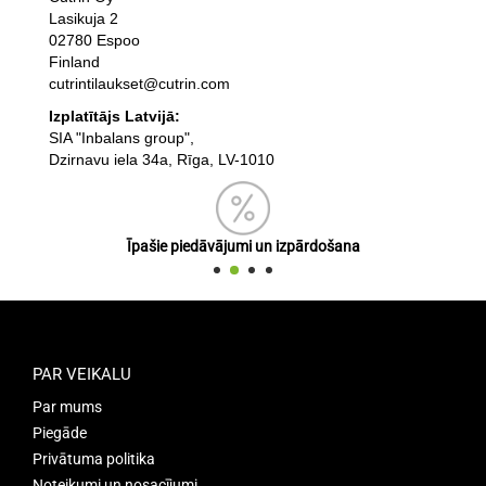
Lasikuja 2
02780 Espoo
Finland
cutrintilaukset@cutrin.com
Izplatītājs Latvijā:
SIA "Inbalans group",
Dzirnavu iela 34a, Rīga, LV-1010
Īpašie piedāvājumi un izpārdošana
PAR VEIKALU
Par mums
Piegāde
Privātuma politika
Noteikumi un nosacījumi