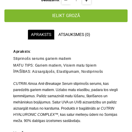
Daudzums:
IELIKT GROZĀ
APRAKSTS
ATSAUKSMES (0)
Apraksts
:
Stiprinošs serums gariem matiem
MATU TIPS:
Gariem matiem, Visiem matu tipiem
ĪPAŠĪBAS:
Aizsargājošs, Elastīgumam, Nostiprinošs
CUTRIN Ainoa Anti-Breakage Serum
stiprinošs serums, kas
paredzēts gariem matiem. Uzlabo matu elastību, padara tos viegli
ķemmējamus. Palīdz samazināt matu lūšanu, šķelšanos un
mehāniskus bojājumus. Satur UVA un UVB aizsardzību un palīdz
aizsargāt matus no karstuma. Produkts ir bagātināts ar
CUTRIN
HYALURONIC COMPLEX™,
kas satur melleņu ūdeni no Somijas
meža. 90% dabīgas izcelsmes sastāvdaļu.