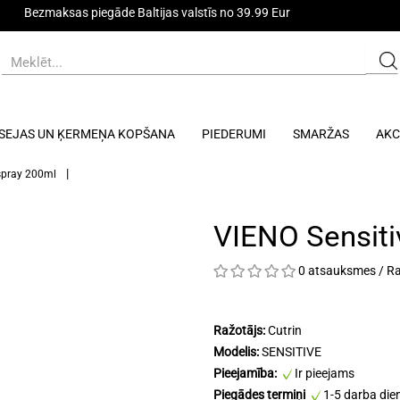
Bezmaksas piegāde Baltijas valstīs no 39.99 Eur
SEJAS UN ĶERMEŅA KOPŠANA
PIEDERUMI
SMARŽAS
AKC
spray 200ml
VIENO Sensiti
0 atsauksmes
/
Ra
Ražotājs:
Cutrin
Modelis:
SENSITIVE
Pieejamība:
Ir pieejams
Piegādes termiņi
1-5 darba die