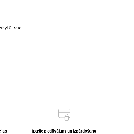
hyl Citrate.
ijas
Īpašie piedāvājumi un izpārdošana