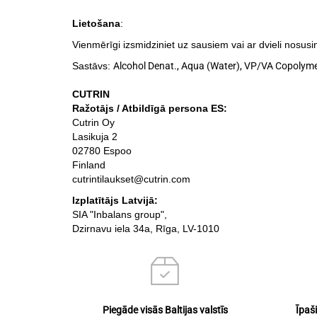
Lietošana
:
Vienmērīgi izsmidziniet uz sausiem vai ar dvieli nosusi
Sastāvs:
Alcohol Denat., Aqua (Water), VP/VA Copolymer
CUTRIN
Ražotājs / Atbildīgā persona ES:
Cutrin Oy
Lasikuja 2
02780 Espoo
Finland
cutrintilaukset@cutrin.com
Izplatītājs Latvijā:
SIA "Inbalans group",
Dzirnavu iela 34a, Rīga, LV-1010
Piegāde visās Baltijas valstīs
Īpaš