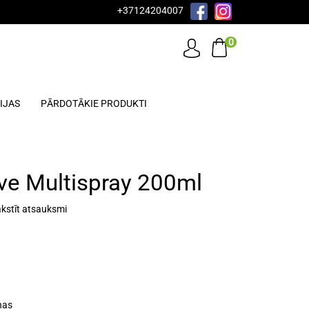
+37124204007
0
IJAS
PĀRDOTĀKIE PRODUKTI
ve Multispray 200ml
kstīt atsauksmi
nas