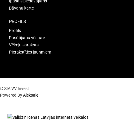
Īpašais piedāvājums
Dāvanu karte
PROFILS
Profils
Pasūtījumu vēsture
Vēlmju saraksts
PIerakstīties jaunmiem
© SIA VV Invest
Powered By
Aleksale