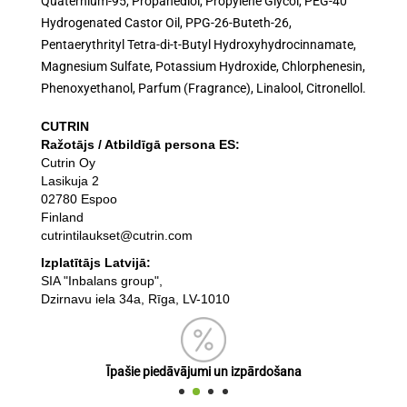
Quaternium-95, Propanediol, Propylene Glycol, PEG-40
Hydrogenated Castor Oil, PPG-26-Buteth-26,
Pentaerythrityl Tetra-di-t-Butyl Hydroxyhydrocinnamate,
Magnesium Sulfate, Potassium Hydroxide, Chlorphenesin,
Phenoxyethanol, Parfum (Fragrance), Linalool, Citronellol.
CUTRIN
Ražotājs / Atbildīgā persona ES:
Cutrin Oy
Lasikuja 2
02780 Espoo
Finland
cutrintilaukset@cutrin.com
Izplatītājs Latvijā:
SIA "Inbalans group",
Dzirnavu iela 34a, Rīga, LV-1010
Īpašie piedāvājumi un izpārdošana