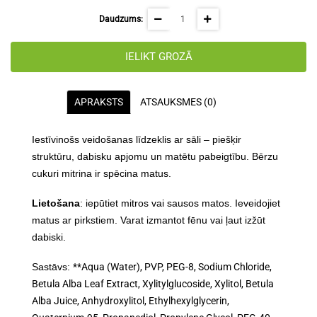
Daudzums:
IELIKT GROZĀ
APRAKSTS
ATSAUKSMES (0)
Iestīvinošs veidošanas līdzeklis ar sāli
– piešķir
struktūru, dabisku apjomu un matētu pabeigtību. Bērzu
cukuri mitrina ir spēcina matus.
Lietošana
: iepūtiet mitros vai sausos matos. Ieveidojiet
matus ar pirkstiem. Varat izmantot fēnu vai ļaut izžūt
dabiski.
Sastāvs:
**Aqua (Water), PVP, PEG-8, Sodium Chloride,
Betula Alba Leaf Extract, Xylitylglucoside, Xylitol, Betula
Alba Juice, Anhydroxylitol, Ethylhexylglycerin,