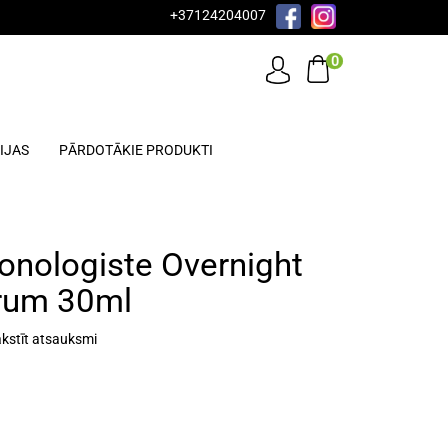
+37124204007
0
IJAS
PĀRDOTĀKIE PRODUKTI
onologiste Overnight
erum 30ml
kstīt atsauksmi