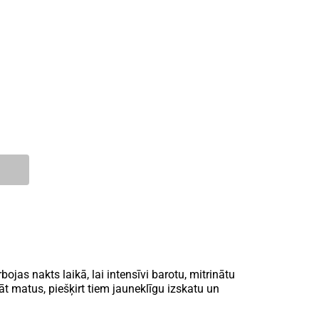
jas nakts laikā, lai intensīvi barotu, mitrinātu
nāt matus, piešķirt tiem jauneklīgu izskatu un