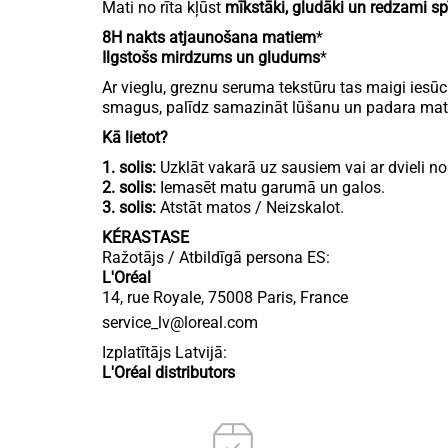
Mati no rīta kļūst
mīkstāki, gludāki un redzami sp
8H nakts atjaunošana matiem
*
Ilgstošs mirdzums un gludums
*
Ar vieglu, greznu seruma tekstūru tas maigi iesū
smagus, palīdz samazināt lūšanu un padara matus
Kā lietot?
1. solis:
Uzklāt vakarā uz sausiem vai ar dvieli 
2. solis:
Iemasēt matu garumā un galos.
3. solis:
Atstāt matos / Neizskalot.
KÉRASTASE
Ražotājs / Atbildīgā persona ES:
L'Oréal
14, rue Royale, 75008 Paris, France
service_lv@loreal.com
Izplatītājs Latvijā:
L'Oréal distributors