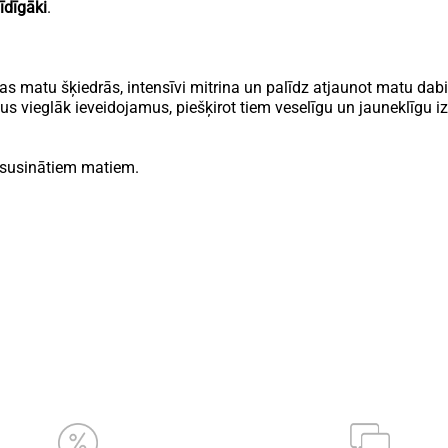
īdīgāki
.
cas matu šķiedrās, intensīvi mitrina un palīdz atjaunot matu d
 vieglāk ieveidojamus, piešķirot tiem veselīgu un jauneklīgu iz
nosusinātiem matiem.