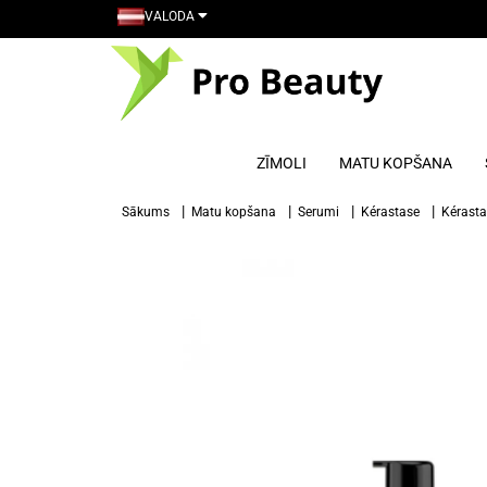
VALODA
ZĪMOLI
MATU KOPŠANA
Sākums
Matu kopšana
Serumi
Kérastase
Kérasta