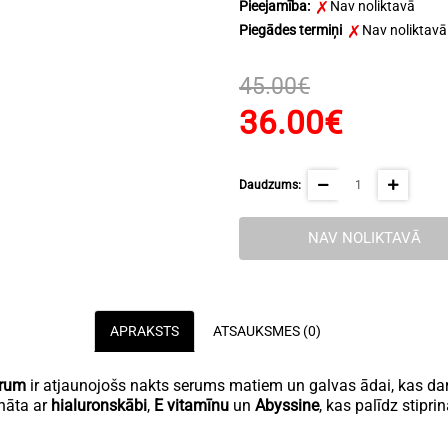
Pieejamība:
Nav noliktavā
Piegādes termiņi
Nav noliktavā
45.00€
36.00€
Daudzums:
NAV NOLIKTAVĀ
APRAKSTS
ATSAUKSMES (0)
erum
ir atjaunojošs nakts serums matiem un galvas ādai, kas darbo
ināta ar
hialuronskābi
,
E vitamīnu
un
Abyssine
, kas palīdz stipri