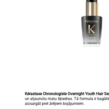
Kérastase Chronologiste Overnight Youth Hair S
un atjaunotu matu šķiedras. Tā formula ir bagāt
aizsargāt pret ārējiem bojājumiem.