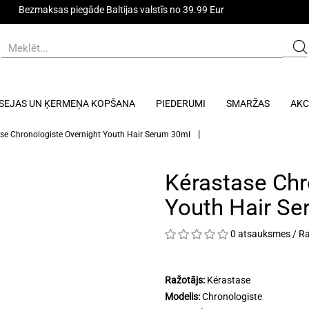
Bezmaksas piegāde Baltijas valstīs no 39.99 Eur
SEJAS UN ĶERMEŅA KOPŠANA
PIEDERUMI
SMARŽAS
AKC
se Chronologiste Overnight Youth Hair Serum 30ml
Kérastase Chr
Youth Hair S
0 atsauksmes
/
Ra
Ražotājs:
Kérastase
Modelis:
Chronologiste