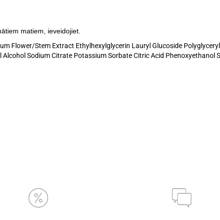
nātiem matiem, ieveidojiet.
m Flower/Stem Extract Ethylhexylglycerin Lauryl Glucoside Polyglycery
yl Alcohol Sodium Citrate Potassium Sorbate Citric Acid Phenoxyethanol S