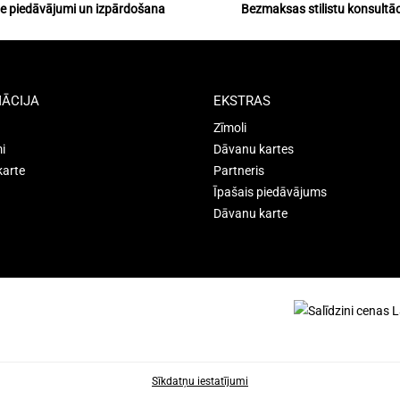
ie piedāvājumi un izpārdošana
Bezmaksas stilistu konsultāc
ĀCIJA
EKSTRAS
Zīmoli
i
Dāvanu kartes
karte
Partneris
Īpašais piedāvājums
Dāvanu karte
Sīkdatņu iestatījumi