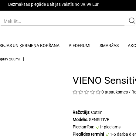
Bezmaksas piegāde Baltijas valstīs no 39.99 Eur
SEJAS UN ĶERMEŅA KOPŠANA
PIEDERUMI
SMARŽAS
AKC
 Spray 200ml
VIENO Sensiti
0 atsauksmes
/
Ra
Ražotājs:
Cutrin
Modelis:
SENSITIVE
Pieejamība:
Ir pieejams
Piegādes termiņi
1-5 darba die