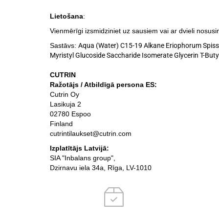
Lietošana
:
Vienmērīgi izsmidziniet uz sausiem vai ar dvieli nosusi
Sastāvs:
Aqua (Water) C15-19 Alkane Eriophorum Spissu
Myristyl Glucoside Saccharide Isomerate Glycerin T-But
CUTRIN
Ražotājs / Atbildīgā persona ES:
Cutrin Oy
Lasikuja 2
02780 Espoo
Finland
cutrintilaukset@cutrin.com
Izplatītājs Latvijā:
SIA "Inbalans group",
Dzirnavu iela 34a, Rīga, LV-1010