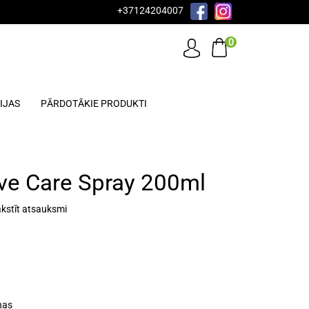
+37124204007
0
IJAS
PĀRDOTĀKIE PRODUKTI
ve Care Spray 200ml
kstīt atsauksmi
nas