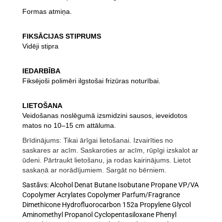
Formas atmiņa.
FIKSĀCIJAS STIPRUMS
Vidēji stipra
IEDARBĪBA
Fiksējoši polimēri ilgstošai frizūras noturībai.
LIETOŠANA
Veidošanas noslēgumā izsmidzini sausos,
ieveidotos
matos no 10–15 cm attāluma.
Brīdinājums: Tikai ārīgai lietošanai. Izvairīties no
saskares ar acīm. Saskaroties ar acīm, rūpīgi izskalot ar
ūdeni. Pārtraukt lietošanu, ja rodas kairinājums. Lietot
saskaņā ar norādījumiem. Sargāt no bērniem.
Sastāvs:
Alcohol Denat
Butane
Isobutane
Propane
VP/VA
Copolymer
Acrylates Copolymer
Parfum/Fragrance
Dimethicone
Hydrofluorocarbon 152a
Propylene Glycol
Aminomethyl Propanol
Cyclopentasiloxane
Phenyl