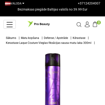
+37124204007
VALODA
Bezmaksas piegāde Baltijas valstīs no 39.99 Eur
0
Sākums
Matu kopšana
Defense / Apstrāde
Kérastase
Kerastase Laque Couture Vieglas fiksācijas sausa matu laka 300ml