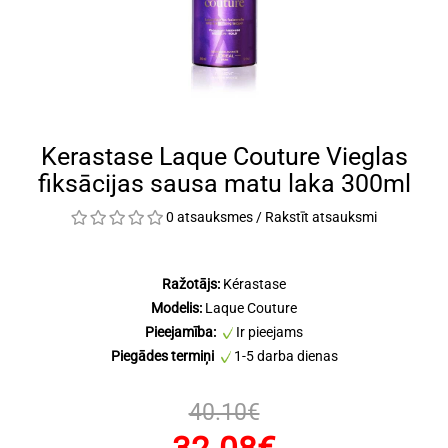
Kerastase Laque Couture Vieglas
fiksācijas sausa matu laka 300ml
0 atsauksmes
/
Rakstīt atsauksmi
Ražotājs:
Kérastase
Modelis:
Laque Couture
Pieejamība:
Ir pieejams
Piegādes termiņi
1-5 darba dienas
40.10€