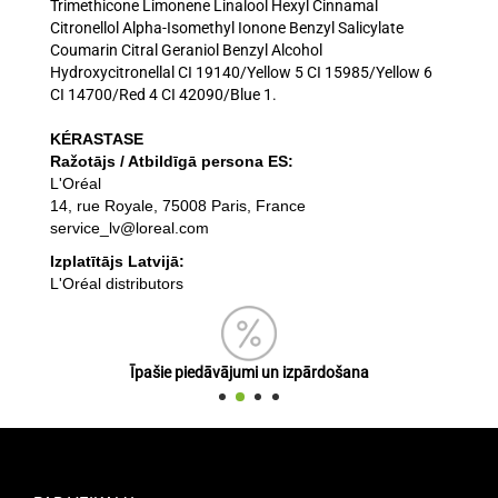
Trimethicone
Limonene
Linalool
Hexyl Cinnamal
Citronellol
Alpha-Isomethyl Ionone
Benzyl Salicylate
Coumarin
Citral
Geraniol
Benzyl Alcohol
Hydroxycitronellal
CI 19140/Yellow 5
CI 15985/Yellow 6
CI 14700/Red 4
CI 42090/Blue 1
.
KÉRASTASE
Ražotājs / Atbildīgā persona ES:
L'Oréal
14, rue Royale, 75008 Paris, France
service_lv@loreal.com
Izplatītājs Latvijā:
L'Oréal distributors
Īpašie piedāvājumi un izpārdošana