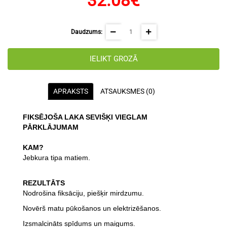
32.08€
Daudzums:
IELIKT GROZĀ
APRAKSTS
ATSAUKSMES (0)
FIKSĒJOŠA LAKA SEVIŠĶI VIEGLAM
PĀRKLĀJUMAM
KAM?
Jebkura tipa matiem.
REZULTĀTS
Nodrošina fiksāciju, piešķir mirdzumu.
Novērš matu pūkošanos un elektrizēšanos.
Izsmalcināts spīdums un maigums.