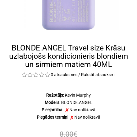
BLONDE.ANGEL Travel size Krāsu
uzlabojošs kondicionieris blondiem
un sirmiem matiem 40ML
0 atsauksmes
/
Rakstīt atsauksmi
Ražotājs:
Kevin Murphy
Modelis:
BLONDE.ANGEL
Pieejamība:
Nav noliktavā
Piegādes termiņi
Nav noliktavā
8.00€