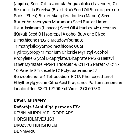
(Jojoba) Seed Oil Lavandula Angustifolia (Lavender) Oil
Bertholletia Excelsa (Brazil Nut) Seed Oil Butyrospermum
Parkii (Shea) Butter Mangifera Indica (Mango) Seed
Butter Astrocaryum Murumuru Seed Butter Linum
Usitatissimum (Linseed) Seed Oil Aleurites Moluccanus
(Kukui) Seed Oil Isopropyl Alcohol Butylene Glycol
Dimethicone PEG-8 Meadowfoamate
Trimethylsiloxyamodimethicone Guar
Hydroxypropyltrimonium Chloride Myristyl Alcohol
Propylene Glycol Dicaprylate/Dicaprate PPG-3 Benzyl
Ether Myristate PPG-1 Trideceth-6 C11-15 Pareth-7 C12-
16 Pareth-9 Trideceth-12 Polyquaternium-37
Benzophenone-4 Tetrasodium EDTA Phenoxyethanol
Ethylhexylglycerin Citric Acid Fragrance Parfum Limonene
Linalool Red 33 CI 17200 Ext Violet 2 CI 60730.
KEVIN MURPHY
Ražotājs / Atbildīgā persona ES:
KEVIN.MURPHY EUROPE APS
HŌRSHOLMVEJ 163
DK02970 HŌRSHOLM
DENMARK