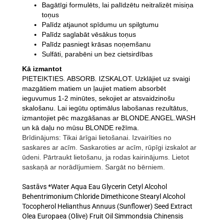
Bagātīgi formulēts, lai palīdzētu neitralizēt misiņa
toņus
Palīdz atjaunot spīdumu un spilgtumu
Palīdz saglabāt vēsākus toņus
Palīdz pasniegt krāsas noņemšanu
Sulfāti, parabēni un bez cietsirdības
Kā izmantot
PIETEIKTIES. ABSORB. IZSKALOT. Uzklājiet uz svaigi
mazgātiem matiem un ļaujiet matiem absorbēt
ieguvumus 1-2 minūtes, sekojiet ar atsvaidzinošu
skalošanu. Lai iegūtu optimālus labošanas rezultātus,
izmantojiet pēc mazgāšanas ar BLONDE.ANGEL.WASH
un kā daļu no mūsu BLONDE režīma.
Brīdinājums: Tikai ārīgai lietošanai. Izvairīties no
saskares ar acīm. Saskaroties ar acīm, rūpīgi izskalot ar
ūdeni. Pārtraukt lietošanu, ja rodas kairinājums. Lietot
saskaņā ar norādījumiem. Sargāt no bērniem.
Sastāvs *Water Aqua Eau Glycerin Cetyl Alcohol
Behentrimonium Chloride Dimethicone Stearyl Alcohol
Tocopherol Helianthus Annuus (Sunflower) Seed Extract
Olea Europaea (Olive) Fruit Oil Simmondsia Chinensis