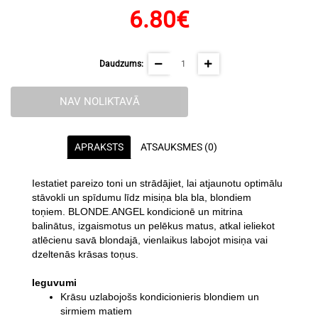
6.80€
Daudzums:
NAV NOLIKTAVĀ
APRAKSTS
ATSAUKSMES (0)
Iestatiet pareizo toni un strādājiet, lai atjaunotu optimālu
stāvokli un spīdumu līdz misiņa bla bla, blondiem
toņiem. BLONDE.ANGEL kondicionē un mitrina
balinātus, izgaismotus un pelēkus matus, atkal ieliekot
atlēcienu savā blondajā, vienlaikus labojot misiņa vai
dzeltenās krāsas toņus.
Ieguvumi
Krāsu uzlabojošs kondicionieris blondiem un
sirmiem matiem