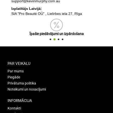
support@kevinmurphy.com.au
Izplatītājs Latvijā:
SIA "Pro Beauté OÚ" , Lielirbes iela 27, Rīga
Īpašie piedāvājumi un izpārdošana
PAR VEIKALU
Par mums
Piegāde
Privātuma politika
Noteikumi un nosacījumi
INFORMĀCIJA
Kontakti