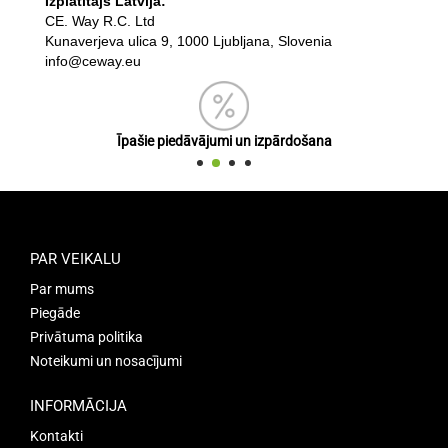
Izplatītājs Latvijā:
CE. Way R.C. Ltd
Kunaverjeva ulica 9, 1000 Ljubljana, Slovenia
info@ceway.eu
Īpašie piedāvājumi un izpārdošana
PAR VEIKALU
Par mums
Piegāde
Privātuma politika
Noteikumi un nosacījumi
INFORMĀCIJA
Kontakti