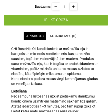
Daudzums:
IELIKT GROZĀ
APRAKSTS
ATSAUKSMES (0)
CHI Rose Hip Oil kondicionieris ar mežrozīšu eļļu ir
barojošs un mitrinošs kondicionieris, kas paredzēts
sausiem, bojātiem vai novājinātiem matiem. Produkts
satur mežrozīšu eļļu, kas ir bagāta ar antioksidantiem un
vitamīniem, palīdz mitrināt un barot matus, uzlabot to
elastību, kā arī piešķirt mīkstumu un spīdumu.
Kondicionieris padara matus viegli ķemmējamus, gludus
un veselīgas izskata.
Lietošana
Pēc šampūna lietošanas uzklāt pietiekamu daudzumu
kondicioniera uz mitriem matiem no saknēm līdz galiem.
Atstāt iedarboties 1–3 minūtes, pēc tam rūpīgi izskalot.
Lietot katrā matu mazgāšanas reizē vai pēc