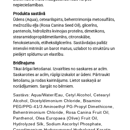
nepieciešamības.
Produkta sastāvā
Ūdens (Aqua), cetearilspirts, behentrimonija metosulfāts,
mežrozīšu eļļa (Rosa Canina Seed Oil), glicerīns,
pantenols, hidrolizēts kvinojas proteīns, dimetikons,
stearamidopropildimetilamīns, citronskābe,
fenoksietanols, etilheksilglicerīns. Sastāvdaļas palīdz
intensīvi mitrināt un barot matus, uzlabot to struktūru un
piešķirt spīdumu un elastību.
Bridīnajums
Tikai ārīgai lietošanai. Izvairīties no saskares ar acīm.
Saskaroties ar acīm, rūpīgi izskalot ar ūdeni. Pārtraukt
lietošanu, ja rodas kairinājums. Lietot saskaņā ar
norādījumiem. Sargāt no bērniem.
Sastāvs: Aqua/Water/Eau, Cetyl Alcohol, Cetearyl
Alcohol, Dicetyldimonium Chloride, Bisamino
PEG/PPG-41/3 Aminoethyl PG-Propyl Dimethicone,
Behentrimonium Chloride, Rosa Canina Fruit Oil,
Panthenol, Olea Europaea (Olive) Fruit Oil,
Hydrolyzed Silk, Sodium Ascorbyl Phosphate,
Cocodimonium Hydroxypropyl Hydrolyzed Keratin,