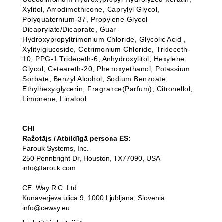
Xylitol, Amodimethicone, Caprylyl Glycol,
Polyquaternium-37, Propylene Glycol
Dicaprylate/Dicaprate, Guar
Hydroxypropyltrimonium Chloride, Glycolic Acid ,
Xylitylglucoside, Cetrimonium Chloride, Trideceth-
10, PPG-1 Trideceth-6, Anhydroxylitol, Hexylene
Glycol, Ceteareth-20, Phenoxyethanol, Potassium
Sorbate, Benzyl Alcohol, Sodium Benzoate,
Ethylhexylglycerin, Fragrance(Parfum), Citronellol,
Limonene, Linalool
CHI
Ražotājs / Atbildīgā persona ES:
Farouk Systems, Inc.
250 Pennbright Dr, Houston, TX77090, USA
info@farouk.com
CE. Way R.C. Ltd
Kunaverjeva ulica 9, 1000 Ljubljana, Slovenia
info@ceway.eu