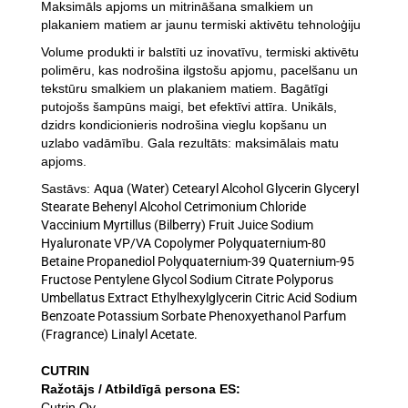
Maksimāls apjoms un mitrināšana smalkiem un
plakaniem matiem ar jaunu termiski aktivētu tehnoloģiju
Volume produkti ir balstīti uz inovatīvu, termiski aktivētu
polimēru, kas nodrošina ilgstošu apjomu, pacelšanu un
tekstūru smalkiem un plakaniem matiem. Bagātīgi
putojošs šampūns maigi, bet efektīvi attīra. Unikāls,
dzidrs kondicionieris nodrošina vieglu kopšanu un
uzlabo vadāmību. Gala rezultāts: maksimālais matu
apjoms.
Sastāvs:
Aqua (Water) Cetearyl Alcohol Glycerin Glyceryl
Stearate Behenyl Alcohol Cetrimonium Chloride
Vaccinium Myrtillus (Bilberry) Fruit Juice Sodium
Hyaluronate VP/VA Copolymer Polyquaternium-80
Betaine Propanediol Polyquaternium-39 Quaternium-95
Fructose Pentylene Glycol Sodium Citrate Polyporus
Umbellatus Extract Ethylhexylglycerin Citric Acid Sodium
Benzoate Potassium Sorbate Phenoxyethanol Parfum
(Fragrance) Linalyl Acetate
.
CUTRIN
Ražotājs / Atbildīgā persona ES:
Cutrin Oy