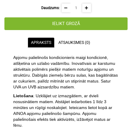
Daudzums:
IELIKT GROZĀ
APRAKSTS
ATSAUKSMES (0)
Apjomu palielinošs kondicionieris maigi kondicionē,
atšķetina un uzlabo vadāmību. Inovatīvais ar karstumu
aktivētais polimērs piešķir matiem noturīgu apjomu un
struktūru. Dabīgās ziemeļu bērzu sulas, kas bagātinātas
ar cukuriem, palīdz mitrināt un stiprināt matus. Satur
UVA un UVB aizsardzību matiem.
Lietošana
: Uzklājiet uz izmazgātiem, ar dvieli
nosusinātiem matiem. Atstājiet iedarboties 1 līdz 3
minūtes un rūpīgi noskalojiet. Ieteicams lietot kopā ar
AINOA apjomu palielinošo šampūnu. Apjomu
palielinošais efekts tiek aktivizēts, izžāvējot matus ar
fēnu.