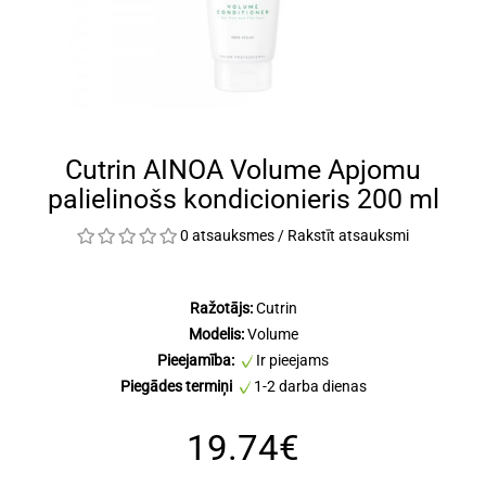
Cutrin AINOA Volume Apjomu
palielinošs kondicionieris 200 ml
0 atsauksmes
/
Rakstīt atsauksmi
Ražotājs:
Cutrin
Modelis:
Volume
Pieejamība:
Ir pieejams
Piegādes termiņi
1-2 darba dienas
19.74€