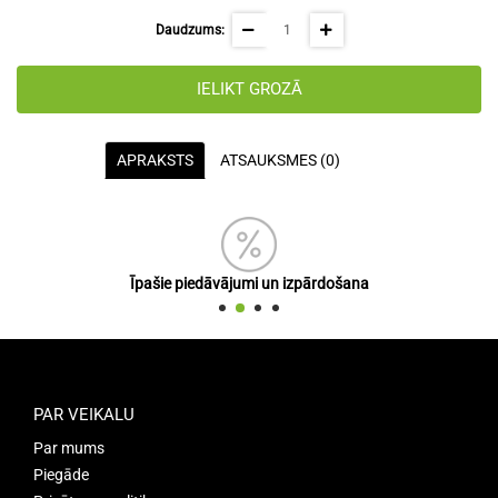
Daudzums:
IELIKT GROZĀ
APRAKSTS
ATSAUKSMES (0)
Īpašie piedāvājumi un izpārdošana
PAR VEIKALU
Par mums
Piegāde