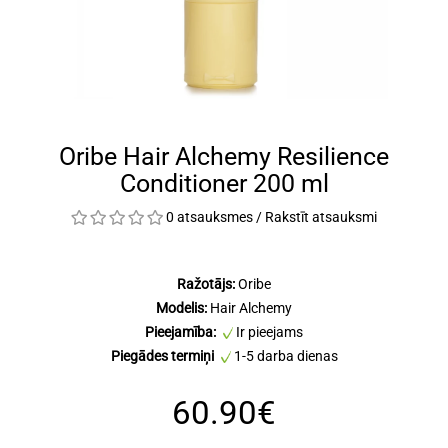
Oribe Hair Alchemy Resilience
Conditioner 200 ml
0 atsauksmes
/
Rakstīt atsauksmi
Ražotājs:
Oribe
Modelis:
Hair Alchemy
Pieejamība:
Ir pieejams
Piegādes termiņi
1-5 darba dienas
60.90€