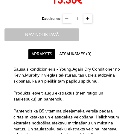
15.30€
Daudzums:
NAV NOLIKTAVĀ
APRAKSTS
ATSAUKSMES (0)
Sausais kondicionieris - Young.Again Dry Conditioner no
Kevin.Murphy ir vieglas tekstūras, tas uzreiz atdzīvina
šķipsnas, kā arī piešķir tām papildu spīdumu.
Produkts ietver: augu ekstraktus (nemirstīgo un
saulespuķu) un pantenolu.
Pantenols kā B5 vitamīna pieejamāka versija padara
cirtas mīkstākas un elastīgākas veidošanā. Helichrysum
ekstrakts nodrošina efektīvu mitrināšanu un mīkstina
matus. Un saulespuķu sēklu ekstrakts veicina intensīvu