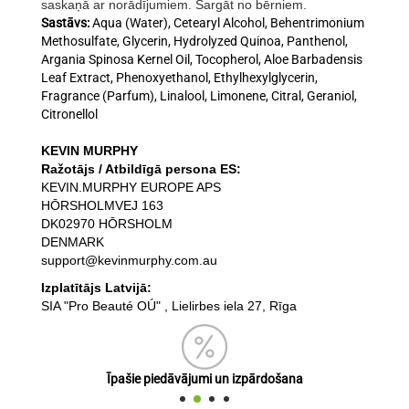
saskaņā ar norādījumiem. Sargāt no bērniem.
Sastāvs:
Aqua (Water), Cetearyl Alcohol, Behentrimonium
Methosulfate, Glycerin, Hydrolyzed Quinoa, Panthenol,
Argania Spinosa Kernel Oil, Tocopherol, Aloe Barbadensis
Leaf Extract, Phenoxyethanol, Ethylhexylglycerin,
Fragrance (Parfum), Linalool, Limonene, Citral, Geraniol,
Citronellol
KEVIN MURPHY
Ražotājs / Atbildīgā persona ES:
KEVIN.MURPHY EUROPE APS
HŌRSHOLMVEJ 163
DK02970 HŌRSHOLM
DENMARK
support@kevinmurphy.com.au
Izplatītājs Latvijā:
SIA "Pro Beauté OÚ" , Lielirbes iela 27, Rīga
Īpašie piedāvājumi un izpārdošana