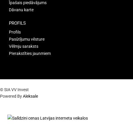
Īpašais piedāvājums
Dāvanu karte
PROFILS
Profils
Pasūtījumu vēsture
Vēlmju saraksts
PIerakstīties jaunmiem
© SIA VV Invest
Powered By
Aleksale