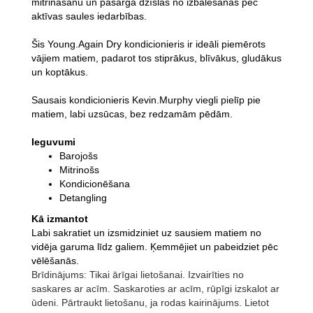
mitrināšanu un pasargā dzīslas no izbalēšanas pēc
aktīvas saules iedarbības.
Šis Young.Again Dry kondicionieris ir ideāli piemērots
vājiem matiem, padarot tos stiprākus, blīvākus, gludākus
un koptākus.
Sausais kondicionieris Kevin.Murphy viegli pielīp pie
matiem, labi uzsūcas, bez redzamām pēdām.
Ieguvumi
Barojošs
Mitrinošs
Kondicionēšana
Detangling
Kā izmantot
Labi sakratiet un izsmidziniet uz sausiem matiem no
vidēja garuma līdz galiem. Ķemmējiet un pabeidziet pēc
vēlēšanās.
Brīdinājums: Tikai ārīgai lietošanai. Izvairīties no
saskares ar acīm. Saskaroties ar acīm, rūpīgi izskalot ar
ūdeni. Pārtraukt lietošanu, ja rodas kairinājums. Lietot