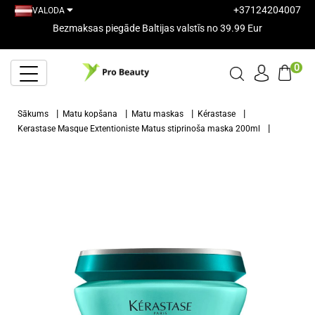
+37124204007
VALODA
Bezmaksas piegāde Baltijas valstīs no 39.99 Eur
0
Sākums
Matu kopšana
Matu maskas
Kérastase
Kerastase Masque Extentioniste Matus stiprinoša maska 200ml