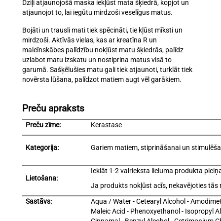
Dziļi atjaunojošā maska iekļūst mata šķiedrā, kopjot un
atjaunojot to, lai iegūtu mirdzoši veselīgus matus.
Bojāti un trausli mati tiek spēcināti, tie kļūst mīksti un
mirdzoši. Aktīvās vielas, kas ar kreatīna R un
maleīnskābes palīdzību nokļūst matu šķiedrās, palīdz
uzlabot matu izskatu un nostiprina matus visā to
garumā. Sašķēlušies matu gali tiek atjaunoti, turklāt tiek
novērsta lūšana, palīdzot matiem augt vēl garākiem.
Preču apraksts
Preču zīme:
Kerastase
Kategorija:
Gariem matiem, stiprināšanai un stimulēša
Ieklāt 1-2 valrieksta lieluma produkta pici
Lietošana:
Ja produkts nokļūst acīs, nekavējoties tās r
Sastāvs:
Aqua / Water - Cetearyl Alcohol - Amodime
Maleic Acid - Phenoxyethanol - Isopropyl Al