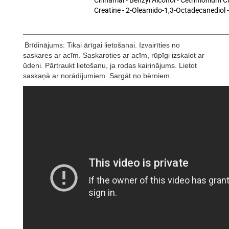
Cinnamal - Benzyl Alcohol - Cetrimonium Chl
Creatine - 2-Oleamido-1,3-Octadecanediol 
Brīdinājums: Tikai ārīgai lietošanai. Izvairīties no
saskares ar acīm. Saskaroties ar acīm, rūpīgi izskalot ar
ūdeni. Pārtraukt lietošanu, ja rodas kairinājums. Lietot
saskaņā ar norādījumiem. Sargāt no bērniem.