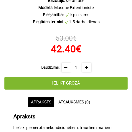
Ražotājs:
Kérastase
Modelis:
Masque Extentioniste
Pieejamība:
Ir pieejams
Piegādes termiņi
1-5 darba dienas
53.00€
42.40€
Daudzums:
IELIKT GROZĀ
APRAKSTS
ATSAUKSMES (0)
Apraksts
Lieliski piemērota nekondicionētiem, trausliem matiem.