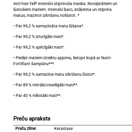
Anti hair-fall* intensīvi stiprinoša maska. Novājinātiem un
lūstošiem matiem. Intensīvi baro, atšķetina un stiprina
matus, mazinot izkrišanu nolūstot. *
• Par 99,2 % samazināta matu lūšana*.
• Par 99,2 % izturīgāki mati*.
• Par 99,2 % spēcīgāki mati*.
• Piešķir matiem izteiktu apjomu, lietojot kopā ar Nutri-
Fortifiant šampūnu***.
• Par 99,2 % samazina matu izkrišanu lūstot*.
• Par 89 % mitrāki/veselīgāki mati**.
• Par 40 % mīkstāki mati**.
Preču apraksts
Preču zīme:
Kerastase