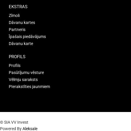
EKSTRAS
Zīmoli
Dāvanu kartes
Partneris
Īpašais piedāvājums
Dāvanu karte
PROFILS
Profils
Pasūtījumu vēsture
Vēlmju saraksts
PIerakstīties jaunmiem
© SIA VV Invest
Powered By
Aleksale