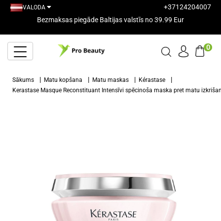
+37124204007
VALODA
Bezmaksas piegāde Baltijas valstīs no 39.99 Eur
0
Sākums
Matu kopšana
Matu maskas
Kérastase
Kerastase Masque Reconstituant Intensīvi spēcinoša maska pret matu izkriš