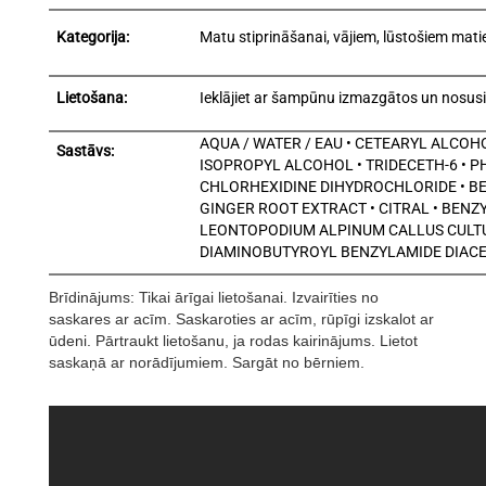
Kategorija:
Matu stiprināšanai, vājiem, lūstošiem mat
Lietošana:
Ieklājiet ar šampūnu izmazgātos un nosusin
AQUA / WATER / EAU • CETEARYL ALCOH
Sastāvs:
ISOPROPYL ALCOHOL • TRIDECETH-6 • 
CHLORHEXIDINE DIHYDROCHLORIDE • BEN
GINGER ROOT EXTRACT • CITRAL • BENZ
LEONTOPODIUM ALPINUM CALLUS CULTURE
DIAMINOBUTYROYL BENZYLAMIDE DIACE
Brīdinājums: Tikai ārīgai lietošanai. Izvairīties no
saskares ar acīm. Saskaroties ar acīm, rūpīgi izskalot ar
ūdeni. Pārtraukt lietošanu, ja rodas kairinājums. Lietot
saskaņā ar norādījumiem. Sargāt no bērniem.