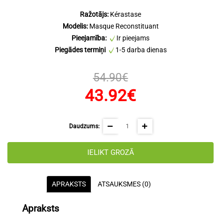
Ražotājs:
Kérastase
Modelis:
Masque Reconstituant
Pieejamība:
Ir pieejams
Piegādes termiņi
1-5 darba dienas
54.90€
43.92€
Daudzums:
IELIKT GROZĀ
APRAKSTS
ATSAUKSMES (0)
Apraksts