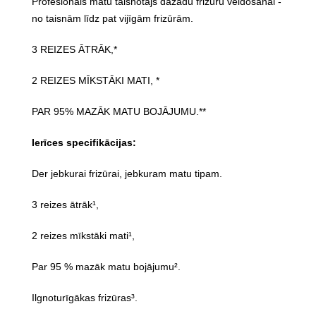
Profesionāls matu taisnotājs dažādu frizūru veidošanai -
no taisnām līdz pat vijīgām frizūrām.
3 REIZES ĀTRĀK,*
2 REIZES MĪKSTĀKI MATI, *
PAR 95% MAZĀK MATU BOJĀJUMU.**
Ierīces specifikācijas:
Der jebkurai frizūrai, jebkuram matu tipam.
3 reizes ātrāk¹,
2 reizes mīkstāki mati¹,
Par 95 % mazāk matu bojājumu².
Ilgnoturīgākas frizūras³.