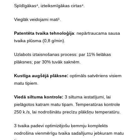
Spīdīgākas⁴, izteiksmīgākas cirtas⁴.
Vieglāk veidojami mati¹.
Patentēta tvaika tehnoloģija
: nepārtraucama sausa
tvaika plūsma (0,8 g/min).
Uzlabots iztaisnošanas process: par 11% lielākas
plāksnes; par 30% tuvāk saknēm.
Kustīga augšējā plāksne:
optimāls satvēriens visiem
matu tipiem.
Viedā siltuma kontrole:
3 siltuma iestatījumi, lai
pielāgotos katram matu tipam. Temperatūras kontrole
250 k./s, lai nodrošinātu precīzu plākšņu temperatūru.
3 tvaika padevi optimizējošu ķemmju komplekts
nodrošina vienmērīgu tvaika sadalījumu jebkuram matu