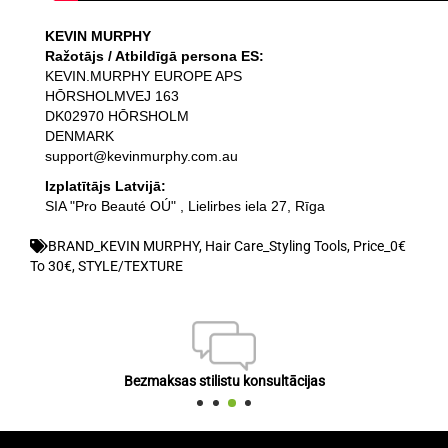
KEVIN MURPHY
Ražotājs / Atbildīgā persona ES:
KEVIN.MURPHY EUROPE APS
HŌRSHOLMVEJ 163
DK02970 HŌRSHOLM
DENMARK
support@kevinmurphy.com.au
Izplatītājs Latvijā:
SIA "Pro Beauté OÚ" , Lielirbes iela 27, Rīga
BRAND_KEVIN MURPHY
,
Hair Care_Styling Tools
,
Price_0€
To 30€
,
STYLE/TEXTURE
Bezmaksas stilistu konsultācijas