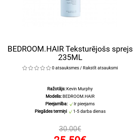
BEDROOM.HAIR Teksturējošs sprejs
235ML
0 atsauksmes
/
Rakstīt atsauksmi
Ražotājs:
Kevin Murphy
Modelis:
BEDROOM.HAIR
Pieejamība:
Ir pieejams
Piegādes termiņi
1-5 darba dienas
30.00€