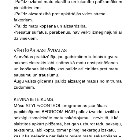
-Palīdz uzlabot matu elastību un lokanību patīkamākiem
pieskārieniem.
-Palīdz aizsardzībā pret apkārtējās vides stresa
faktoriem.
-Palīdz matu kopšanā un aizsardzībā.
-Nesatur sulfātus, parabēnus, nav veikti izmēģinājumi ar
dzīvniekiem.
VĒRTĪGĀS SASTĀVDAĻAS
Ajurvēdas praktizētāju jau gadsimtiem lietotais ingvera
saknes ekstrakts labi zināms kā matu nostiprināšanas
un kopšanas līdzeklis, kas palīdz arī cīnīties pret matu
sausumu un trauslumu.
Augu valsts glicerīns palīdz aizsargāt matus no mitruma
zudumiem.
KEVINA IETEIKUMS:
Mūsu STYLE/CONTROL programmas jaunākais
papildinājums BEDROOM.HAIR palīdz izveidot izcilāko
seksīgi izsmalcināto matu sakārtojumu – nevis tā, it kā
slaistītos apkārt pidžamā, bet gan uzburot tādu seksīgu,
teksturētu, labi koptu, tomēr pilnīgi nekārtīgu izskatu,
kas it kā neliecina par lielām pūlēm matu sakārtošanā –