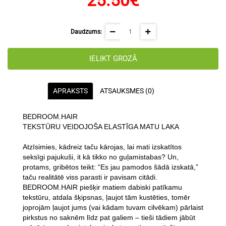
25.50€
Daudzums:
IELIKT GROZĀ
APRAKSTS
ATSAUKSMES (0)
BEDROOM.HAIR
TEKSTŪRU VEIDOJOŠA ELASTĪGA MATU LAKA
Atzīsimies, kādreiz taču kārojas, lai mati izskatītos
seksīgi pajukuši, it kā tikko no guļamistabas? Un,
protams, gribētos teikt: “Es jau pamodos šādā izskatā,”
taču realitātē viss parasti ir pavisam citādi.
BEDROOM.HAIR piešķir matiem dabiski patīkamu
tekstūru, atdala šķipsnas, ļaujot tām kustēties, tomēr
joprojām ļaujot jums (vai kādam tuvam cilvēkam) pārlaist
pirkstus no saknēm līdz pat galiem – tieši tādiem jābūt