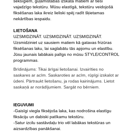
seksīgiem, guļamistabas izskata matiem ar tieši
vajadzīgo tekstūru. Mūsu elastīgā, tekstūru veidojošā
fiksēšanas laka ikreiz lieliski spēj radīt šķietamas
nekārtības iespaidu.
LIETOŠANA
UZSMIDZINĀT. UZSMIDZINĀT. UZSMIDZINĀT.
Uzsmidziniet uz sausiem matiem kā gatavas frizūras
fiksēšanas laku, lai saglabātu tās apjomu un elastību.
Jūsu jaunais labākais palīgs no mūsu STYLE/CONTROL
programmas.
Brīdinājums: Tikai ārīgai lietošanai. Izvairīties no
saskares ar acīm. Saskaroties ar acīm, rūpīgi izskalot ar
ūdeni. Pārtraukt lietošanu, ja rodas kairinājums. Lietot
saskaņā ar norādījumiem. Sargāt no bērniem.
IEGUVUMI
-Gaisīgi viegla fiksējoša laka, kas nodrošina elastīgu
fiksāciju un dabiski patīkamu tekstūru.
-Satur izcilu sastāvdaļu trio vēl labākas tekstūras un
aizsardzības panākšanai.