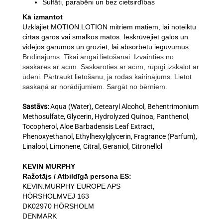
Sulfāti, parabēni un bez cietsirdības
Kā izmantot
Uzklājiet MOTION.LOTION mitriem matiem, lai noteiktu
cirtas garos vai smalkos matos. Ieskrūvējiet galos un
vidējos garumos un groziet, lai absorbētu ieguvumus.
Brīdinājums: Tikai ārīgai lietošanai. Izvairīties no
saskares ar acīm. Saskaroties ar acīm, rūpīgi izskalot ar
ūdeni. Pārtraukt lietošanu, ja rodas kairinājums. Lietot
saskaņā ar norādījumiem. Sargāt no bērniem.
Sastāvs:
Aqua (Water), Cetearyl Alcohol, Behentrimonium
Methosulfate, Glycerin, Hydrolyzed Quinoa, Panthenol,
Tocopherol, Aloe Barbadensis Leaf Extract,
Phenoxyethanol, Ethylhexylglycerin, Fragrance (Parfum),
Linalool, Limonene, Citral, Geraniol, Citronellol
KEVIN MURPHY
Ražotājs / Atbildīgā persona ES:
KEVIN.MURPHY EUROPE APS
HŌRSHOLMVEJ 163
DK02970 HŌRSHOLM
DENMARK