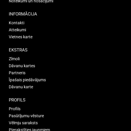
Noteikumi un nosacījumi
INFORMĀCIJA
Kontakti
Atteikumi
Vietnes karte
EKSTRAS
Zīmoli
Dāvanu kartes
Partneris
Īpašais piedāvājums
Dāvanu karte
PROFILS
Profils
Pasūtījumu vēsture
Vēlmju saraksts
PIerakstīties jaunmiem