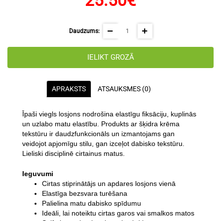
25.50€
Daudzums:
IELIKT GROZĀ
APRAKSTS
ATSAUKSMES (0)
Īpaši viegls losjons nodrošina elastīgu fiksāciju, kuplinās
un uzlabo matu elastību. Produkts ar šķidra krēma
tekstūru ir daudzfunkcionāls un izmantojams gan
veidojot apjomīgu stilu, gan izceļot dabisko tekstūru.
Lieliski disciplinē cirtainus matus.
Ieguvumi
Cirtas stiprinātājs un apdares losjons vienā
Elastīga bezsvara turēšana
Palielina matu dabisko spīdumu
Ideāli, lai noteiktu cirtas garos vai smalkos matos