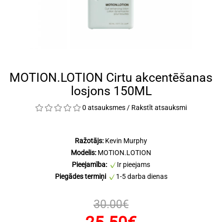
MOTION.LOTION Cirtu akcentēšanas
losjons 150ML
0 atsauksmes
/
Rakstīt atsauksmi
Ražotājs:
Kevin Murphy
Modelis:
MOTION.LOTION
Pieejamība:
Ir pieejams
Piegādes termiņi
1-5 darba dienas
30.00€