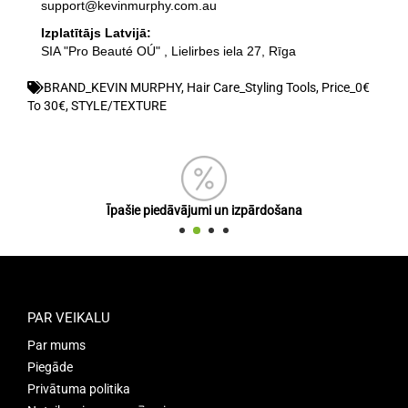
support@kevinmurphy.com.au
Izplatītājs Latvijā:
SIA "Pro Beauté OÚ" , Lielirbes iela 27, Rīga
BRAND_KEVIN MURPHY
,
Hair Care_Styling Tools
,
Price_0€
To 30€
,
STYLE/TEXTURE
Īpašie piedāvājumi un izpārdošana
PAR VEIKALU
Par mums
Piegāde
Privātuma politika