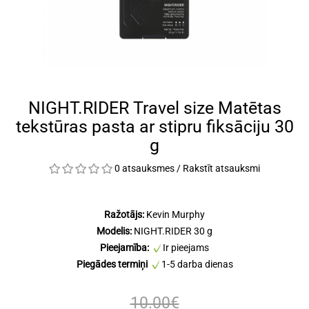
NIGHT.RIDER Travel size Matētas
tekstūras pasta ar stipru fiksāciju 30
g
0 atsauksmes
/
Rakstīt atsauksmi
Ražotājs:
Kevin Murphy
Modelis:
NIGHT.RIDER 30 g
Pieejamība:
Ir pieejams
Piegādes termiņi
1-5 darba dienas
10.00€