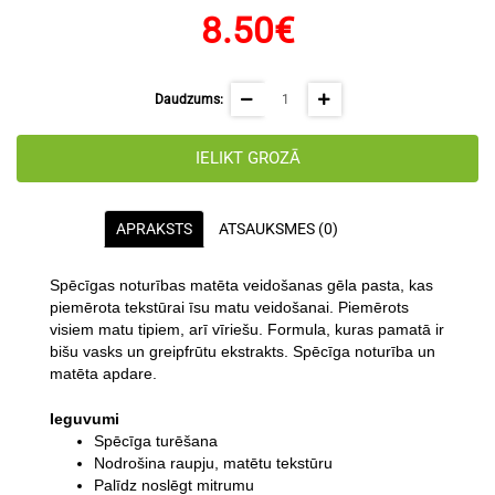
8.50€
Daudzums:
IELIKT GROZĀ
APRAKSTS
ATSAUKSMES (0)
Spēcīgas noturības matēta veidošanas gēla pasta, kas
piemērota tekstūrai īsu matu veidošanai. Piemērots
visiem matu tipiem, arī vīriešu. Formula, kuras pamatā ir
bišu vasks un greipfrūtu ekstrakts. Spēcīga noturība un
matēta apdare.
Ieguvumi
Spēcīga turēšana
Nodrošina raupju, matētu tekstūru
Palīdz noslēgt mitrumu