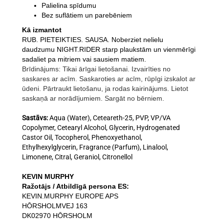
Palielina spīdumu
Bez suflātiem un parebēniem
Kā izmantot
RUB. PIETEIKTIES. SAUSA. Noberziet nelielu
daudzumu NIGHT.RIDER starp plaukstām un vienmērīgi
sadaliet pa mitriem vai sausiem matiem.
Brīdinājums: Tikai ārīgai lietošanai. Izvairīties no
saskares ar acīm. Saskaroties ar acīm, rūpīgi izskalot ar
ūdeni. Pārtraukt lietošanu, ja rodas kairinājums. Lietot
saskaņā ar norādījumiem. Sargāt no bērniem.
Sastāvs:
Aqua (Water), Ceteareth-25, PVP, VP/VA
Copolymer, Cetearyl Alcohol, Glycerin, Hydrogenated
Castor Oil, Tocopherol, Phenoxyethanol,
Ethylhexylglycerin, Fragrance (Parfum), Linalool,
Limonene, Citral, Geraniol, Citronellol
KEVIN MURPHY
Ražotājs / Atbildīgā persona ES:
KEVIN.MURPHY EUROPE APS
HŌRSHOLMVEJ 163
DK02970 HŌRSHOLM