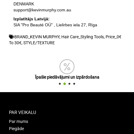
DENMARK
support@kevinmurphy.com.au
Izplatītājs Latvijā:
SIA "Pro Beauté OÚ" , Lielirbes iela 27, Rīga
BRAND_KEVIN MURPHY
,
Hair Care_Styling Tools
,
Price_0€
To 30€
,
STYLE/TEXTURE
Īpašie piedāvājumi un izpārdošana
PAR VEIKALU
Par mums
Piegāde