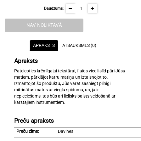
Daudzums:
NAV NOLIKTAVĀ
APRAKSTS
ATSAUKSMES (0)
Apraksts
Pateicoties krēmīgajai tekstūrai, fluīds viegli slīd pāri Jūsu
matiem, pārklājot katru matiņu un iztaisnojot to.
Izmantojot šo produktu, Jūs varat sasniegt pilnīgi
mitrinātus matus ar vieglu spīdumu, un, ja ir
nepieciešams, tas būs arī lielisks balsts veidošanā ar
karstajiem instrumentiem.
Preču apraksts
Preču zīme:
Davines