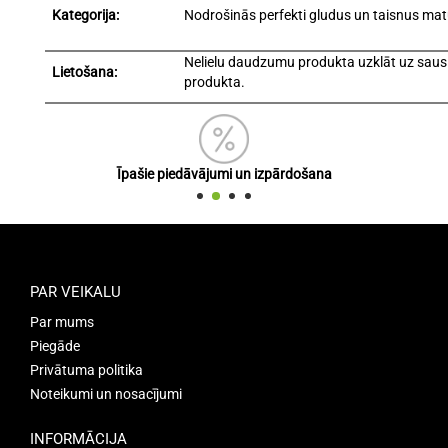
Kategorija:
Nodrošinās perfekti gludus un taisnus mat
Nelielu daudzumu produkta uzklāt uz sausi
Lietošana:
produkta.
Īpašie piedāvājumi un izpārdošana
PAR VEIKALU
Par mums
Piegāde
Privātuma politika
Noteikumi un nosacījumi
INFORMĀCIJA