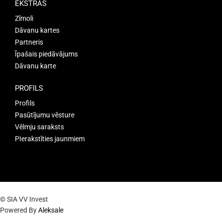
EKSTRAS
Zīmoli
Dāvanu kartes
Partneris
Īpašais piedāvājums
Dāvanu karte
PROFILS
Profils
Pasūtījumu vēsture
Vēlmju saraksts
PIerakstīties jaunmiem
© SIA VV Invest
Powered By
Aleksale