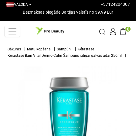
+37124204007
VALODA
Bezmaksas piegāde Baltijas valstīs no 39.99 Eur
0
Sākums
Matu kopšana
Šampūni
Kérastase
Kerastase Bain Vital Dermo-Calm Šampūns jutīgai galvas ādai 250ml