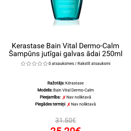
Kerastase Bain Vital Dermo-Calm
Šampūns jutīgai galvas ādai 250ml
0 atsauksmes
/
Rakstīt atsauksmi
Ražotājs:
Kérastase
Modelis:
Bain Vital Dermo-Calm
Pieejamība:
Nav noliktavā
Piegādes termiņi
Nav noliktavā
31.50€