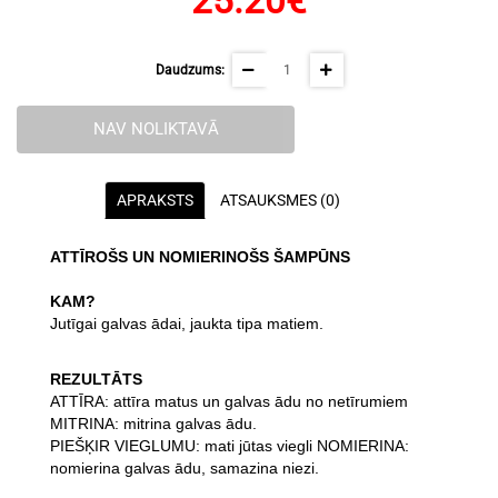
25.20€
Daudzums:
NAV NOLIKTAVĀ
APRAKSTS
ATSAUKSMES (0)
ATTĪROŠS UN NOMIERINOŠS ŠAMPŪNS
KAM?
Jutīgai galvas ādai, jaukta tipa matiem.
REZULTĀTS
ATTĪRA: attīra matus un galvas ādu no netīrumiem
MITRINA: mitrina galvas ādu.
PIEŠĶIR VIEGLUMU: mati jūtas viegli NOMIERINA:
nomierina galvas ādu, samazina niezi.