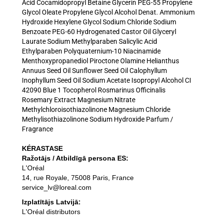
Acid Cocamidopropyl Betaine Glycerin PEG-55 Propylene
Glycol Oleate Propylene Glycol Alcohol Denat. Ammonium
Hydroxide Hexylene Glycol Sodium Chloride Sodium
Benzoate PEG-60 Hydrogenated Castor Oil Glyceryl
Laurate Sodium Methylparaben Salicylic Acid
Ethylparaben Polyquaternium-10 Niacinamide
Menthoxypropanediol Piroctone Olamine Helianthus
Annuus Seed Oil Sunflower Seed Oil Calophyllum
Inophyllum Seed Oil Sodium Acetate Isopropyl Alcohol CI
42090 Blue 1 Tocopherol Rosmarinus Officinalis
Rosemary Extract Magnesium Nitrate
Methylchloroisothiazolinone Magnesium Chloride
Methylisothiazolinone Sodium Hydroxide Parfum /
Fragrance
KÉRASTASE
Ražotājs / Atbildīgā persona ES:
L'Oréal
14, rue Royale, 75008 Paris, France
service_lv@loreal.com
Izplatītājs Latvijā:
L'Oréal distributors