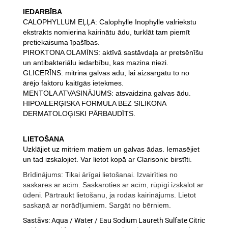
IEDARBĪBA
CALOPHYLLUM EĻĻA: Calophylle Inophylle valriekstu
ekstrakts nomierina kairinātu ādu, turklāt tam piemīt
pretiekaisuma īpašības.
PIROKTONA OLAMĪNS: aktīvā sastāvdaļa ar pretsēnīšu
un antibakteriālu iedarbību, kas mazina niezi.
GLICERĪNS: mitrina galvas ādu, lai aizsargātu to no
ārējo faktoru kaitīgās ietekmes.
MENTOLA ATVASINĀJUMS: atsvaidzina galvas ādu.
HIPOALERĢISKA FORMULA BEZ SILIKONA
DERMATOLOĢISKI PĀRBAUDĪTS.
LIETOŠANA
Uzklājiet uz mitriem matiem un galvas ādas. Iemasējiet
un tad izskalojiet. Var lietot kopā ar Clarisonic birstīti.
Brīdinājums: Tikai ārīgai lietošanai. Izvairīties no
saskares ar acīm. Saskaroties ar acīm, rūpīgi izskalot ar
ūdeni. Pārtraukt lietošanu, ja rodas kairinājums. Lietot
saskaņā ar norādījumiem. Sargāt no bērniem.
Sastāvs: Aqua / Water / Eau Sodium Laureth Sulfate Citric