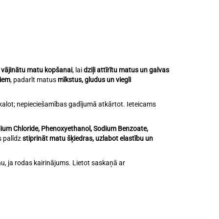
i vājinātu matu kopšanai
, lai
dziļi attīrītu matus un galvas
liem
, padarīt matus
mīkstus, gludus un viegli
zskalot; nepieciešamības gadījumā atkārtot. Ieteicams
odium Chloride, Phenoxyethanol, Sodium Benzoate,
s palīdz
stiprināt matu šķiedras, uzlabot elastību un
anu, ja rodas kairinājums. Lietot saskaņā ar