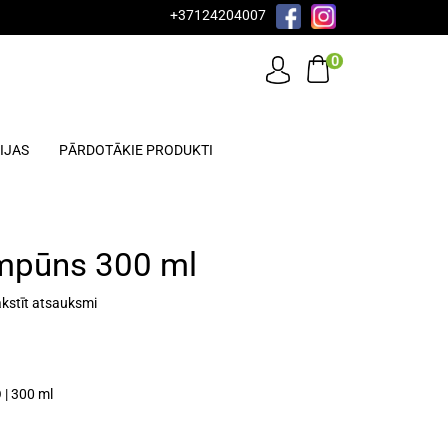
+37124204007
0
IJAS
PĀRDOTĀKIE PRODUKTI
ampūns 300 ml
kstīt atsauksmi
 300 ml