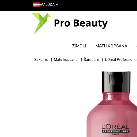
VALODA
ZĪMOLI
MATU KOPŠANA
Sākums
Matu kopšana
Šampūni
L’Oréal Professionn