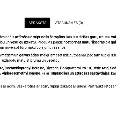
APRAKSTS
ATSAUKSMES (0)
ofesionāls
attīrošs un stiprinošs šampūns
, kas izstrādāts
garu, trauslu va
bu un veselīgu izskatu
. Produkts palīdz
nostiprināt matu šķiedras pie ga
mu un novēršot turpmāku bojājumu rašanos.
m matiem un galvas ādas
, maigi iemasēt līdz putošanai, pēc tam rūpīgi i
ai uzlabotu matu stiprumu un veselību.
te, Cocamidopropyl Betaine, Glycerin, Polyquaternium-10, Citric Acid, S
e, Alpha-Isomethyl Ionone
, kā arī
stiprinošas un attīrošas sastāvdaļas
, ka
res ar acīm. Saskaroties ar acīm, rūpīgi izskalot ar ūdeni. Pārtraukt lietoš