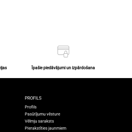
ijas
Īpašie piedāvājumi un izpārdošana
PROFILS
Profils
Pasūtījumu vēsture
Vēlmju saraksts
PIerakstīties jaunmiem