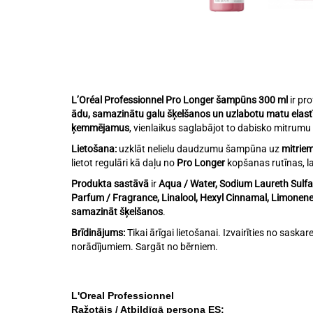
L’Oréal Professionnel Pro Longer šampūns 300 ml
ir pr
ādu, samazinātu galu šķelšanos un uzlabotu matu elastī
ķemmējamus
, vienlaikus saglabājot to dabisko mitru
Lietošana:
uzklāt nelielu daudzumu šampūna uz
mitrie
lietot regulāri kā daļu no
Pro Longer
kopšanas rutīnas, l
Produkta sastāvā
ir
Aqua / Water, Sodium Laureth Sulfa
Parfum / Fragrance, Linalool, Hexyl Cinnamal, Limonen
samazināt šķelšanos
.
Brīdinājums:
Tikai ārīgai lietošanai. Izvairīties no saska
norādījumiem. Sargāt no bērniem.
L'Oreal Professionnel
Ražotājs / Atbildīgā persona ES: