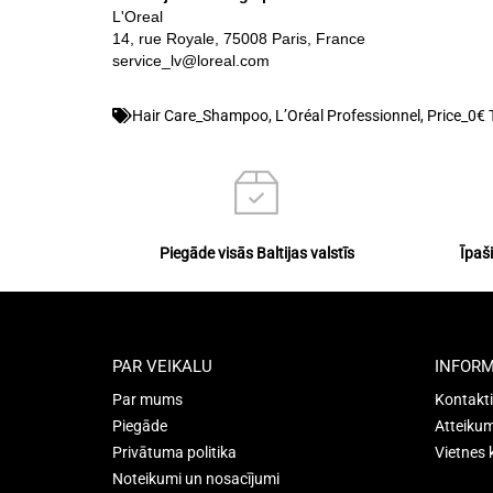
L'Oreal
14, rue Royale, 75008 Paris, France
service_lv@loreal.com
Hair Care_Shampoo
,
L’Oréal Professionnel
,
Price_0€ 
Piegāde visās Baltijas valstīs
Īpaš
PAR VEIKALU
INFORM
Par mums
Kontakti
Piegāde
Atteikum
Privātuma politika
Vietnes 
Noteikumi un nosacījumi