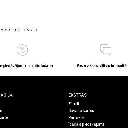
To 30€
,
PRO LONGER
ie piedāvājumi un izpārdošana
Bezmaksas stilistu konsultāc
ĀCIJA
EKSTRAS
Zīmoli
i
Dāvanu kartes
karte
Partneris
Īpašais piedāvājums