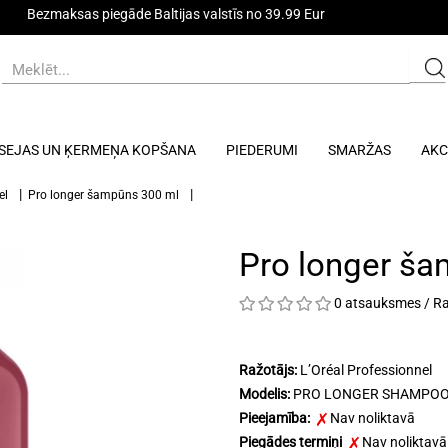
Bezmaksas piegāde Baltijas valstīs no 39.99 Eur
SEJAS UN ĶERMEŅA KOPŠANA
PIEDERUMI
SMARŽAS
AKC
el
Pro longer šampūns 300 ml
Pro longer š
0 atsauksmes
/
Ra
Ražotājs:
L’Oréal Professionnel
Modelis:
PRO LONGER SHAMPOO |
Pieejamība:
Nav noliktavā
Piegādes termiņi
Nav noliktavā