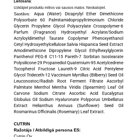
Lietošana
:
Uzklājiet produktu mitros vai sausos matos. Neskalojiet.
Sastāvs:
Aqua (Water) Dicaprylyl Ether Dimethicone
Polysorbate 60 Palmitamidopropyltrimonium Chloride
Glycerin Propylene Glycol Polyacrylate Crosspolymer-6
Parfum (Fragrance) Hydroxyethyl Acrylate/Sodium
Acryloyldimethyl Taurate Copolymer Phenoxyethanol
Cetyl Hydroxyethylcellulose Salvia Hispanica Seed Extract
Amodimethicone Dipropylene Glycol Ethylhexylglycerin
Panthenol PEG-8 C11-15 Pareth-7 Sorbitan Isostearate
Polysilicone-29 Propanediol Quaternium-95 Acetylcedrene
Tocopherol Fructose Laureth-9 Citric Acid Pentylene
Glycol Trideceth-12 Vaccinium Myrtillus (Bilberry) Seed Oil
Leuconostoc/Radish Root Ferment Filtrate Ascorbyl
Palmitate Menthol Mentha Viridis (Spearmint) Leaf Oil
Carvone Sodium Citrate Ascorbic Acid Eucalyptus
Globulus Oil Sodium Hyaluronate Polyporus Umbellatus
Extract Helianthus Annuus (Sunflower) Seed Oil
Rosmarinus Officinalis (Rosemary) Leaf Extract
.
CUTRIN
Ražotājs / Atbildīgā persona ES:
Cutrin Oy