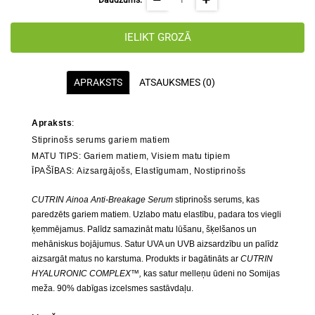
Daudzums:
IELIKT GROZĀ
APRAKSTS
ATSAUKSMES (0)
Apraksts
:
Stiprinošs serums gariem matiem
MATU TIPS:
Gariem matiem, Visiem matu tipiem
ĪPAŠĪBAS:
Aizsargājošs, Elastīgumam, Nostiprinošs
CUTRIN Ainoa Anti-Breakage Serum
stiprinošs serums, kas
paredzēts gariem matiem. Uzlabo matu elastību, padara tos viegli
ķemmējamus. Palīdz samazināt matu lūšanu, šķelšanos un
mehāniskus bojājumus. Satur UVA un UVB aizsardzību un palīdz
aizsargāt matus no karstuma. Produkts ir bagātināts ar
CUTRIN
HYALURONIC COMPLEX™,
kas satur melleņu ūdeni no Somijas
meža. 90% dabīgas izcelsmes sastāvdaļu.