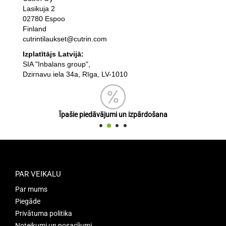
Lasikuja 2
02780 Espoo
Finland
cutrintilaukset@cutrin.com
Izplatītājs Latvijā:
SIA "Inbalans group",
Dzirnavu iela 34a, Rīga, LV-1010
Īpašie piedāvājumi un izpārdošana
PAR VEIKALU
Par mums
Piegāde
Privātuma politika
Noteikumi un nosacījumi