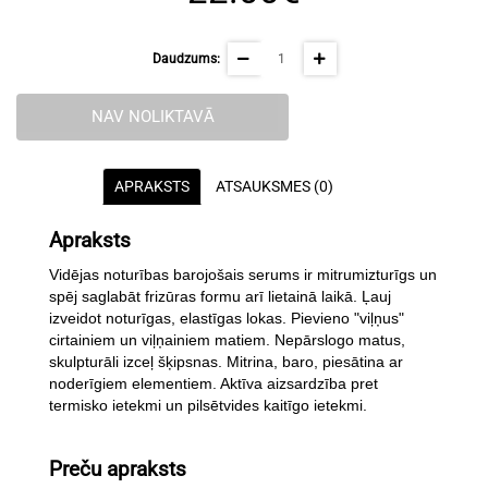
Daudzums:
NAV NOLIKTAVĀ
APRAKSTS
ATSAUKSMES (0)
Apraksts
Vidējas noturības barojošais serums ir mitrumizturīgs un
spēj saglabāt frizūras formu arī lietainā laikā. Ļauj
izveidot noturīgas, elastīgas lokas. Pievieno "viļņus"
cirtainiem un viļņainiem matiem. Nepārslogo matus,
skulpturāli izceļ šķipsnas. Mitrina, baro, piesātina ar
noderīgiem elementiem. Aktīva aizsardzība pret
termisko ietekmi un pilsētvides kaitīgo ietekmi.
Preču apraksts