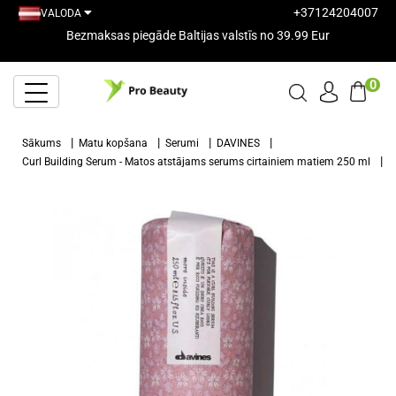
+37124204007
VALODA
Bezmaksas piegāde Baltijas valstīs no 39.99 Eur
0
Sākums
Matu kopšana
Serumi
DAVINES
Curl Building Serum - Matos atstājams serums cirtainiem matiem 250 ml