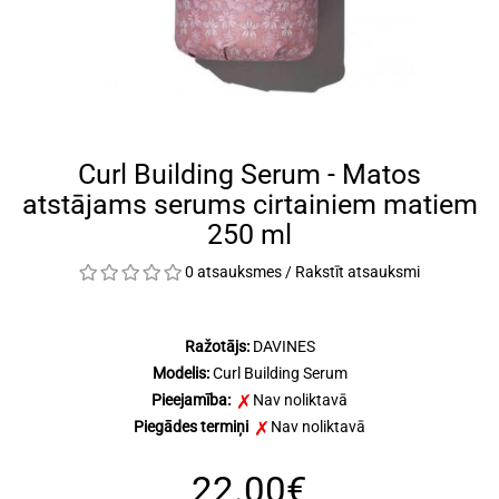
Curl Building Serum - Matos
atstājams serums cirtainiem matiem
250 ml
0 atsauksmes
/
Rakstīt atsauksmi
Ražotājs:
DAVINES
Modelis:
Curl Building Serum
Pieejamība:
Nav noliktavā
Piegādes termiņi
Nav noliktavā
22.00€