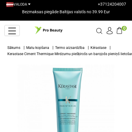
+37124204007
VALODA
Bezmaksas piegāde Baltijas valstīs no 39.99 Eur
0
Sākums
Matu kopšana
Termo aizsardzība
Kérastase
Kerastase Ciment Thermique Mirdzumu piešķirošs un barojošs pieniņš lietoš