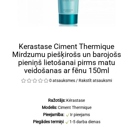
Kerastase Ciment Thermique
Mirdzumu piešķirošs un barojošs
pieniņš lietošanai pirms matu
veidošanas ar fēnu 150ml
0 atsauksmes
/
Rakstīt atsauksmi
Ražotājs:
Kérastase
Modelis:
Ciment Thermique
Pieejamība:
Ir pieejams
Piegādes termiņi
1-5 darba dienas