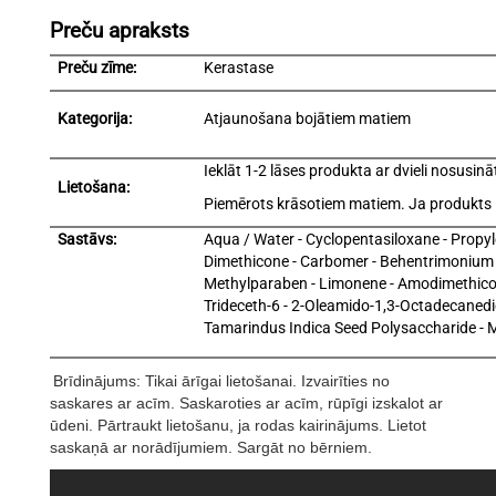
Preču apraksts
Preču zīme:
Kerastase
Kategorija:
Atjaunošana bojātiem matiem
Ieklāt 1-2 lāses produkta ar dvieli nosusin
Lietošana:
Piemērots krāsotiem matiem. Ja produkts iek
Sastāvs:
Aqua / Water - Cyclopentasiloxane - Propy
Dimethicone - Carbomer - Behentrimonium C
Methylparaben - Limonene - Amodimethicon
Trideceth-6 - 2-Oleamido-1,3-Octadecanediol -
Tamarindus Indica Seed Polysaccharide - M
Brīdinājums: Tikai ārīgai lietošanai. Izvairīties no
saskares ar acīm. Saskaroties ar acīm, rūpīgi izskalot ar
ūdeni. Pārtraukt lietošanu, ja rodas kairinājums. Lietot
saskaņā ar norādījumiem. Sargāt no bērniem.