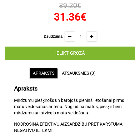
39.20€
31.36€
Daudzums:
IELIKT GROZĀ
APRAKSTS
ATSAUKSMES (0)
Apraksts
Mirdzumu piešķirošs un barojošs pieniņš lietošanai pirms
matu veidošanas ar fēnu. Nogludina matus, piešķir tiem
mirdzumu un atvieglo matu veidošanu.
NODROŠINA EFEKTĪVU AIZSARDZĪBU PRET KARSTUMA
NEGATĪVO IETEKMI.