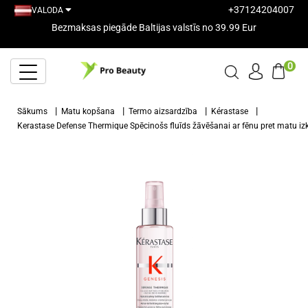
+37124204007
VALODA
Bezmaksas piegāde Baltijas valstīs no 39.99 Eur
0
Sākums
Matu kopšana
Termo aizsardzība
Kérastase
Kerastase Defense Thermique Spēcinošs fluīds žāvēšanai ar fēnu pret matu i