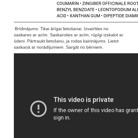
COUMARIN • ZINGIBER OFFICINALE ROOT
BENZYL BENZOATE • LEONTOPODIUM ALP
ACID • XANTHAN GUM • DIPEPTIDE DIA
Brīdinājums: Tikai ārīgai lietošanai. Izvairīties no
saskares ar acīm. Saskaroties ar acīm, rūpīgi izskalot ar
ūdeni. Pārtraukt lietošanu, ja rodas kairinājums. Lietot
saskaņā ar norādījumiem. Sargāt no bērniem.