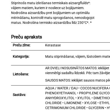
Stiprinošs matu izkrišanas termiskais aizsargfluīds*:
vājiem matiem, kuriem ir nosliece uz bojājumiem.
Nodrošina aizsardzību pret bojājumiem un optimālu
mitrināšanu, kontrolē matu sprogošanos, nenoslogojot
matus.
Nodrošina termisko aizsardzību līdz 230°C*. *
Preču apraksts
Preču zīme:
Kerastase
Kategorija:
Matu stiprināšanai, vājiem, lūstošiem mat
AR DVIELI NOSUSINĀTOS MATOS: ieklājiet 2
vienmērīgi sadalītu līdzekli.
Pēc tam žāvējiet
Lietošana:
SAUSOS MATOS: ieklājiet sausos matos pēc 
AQUA / WATER / EAU • COCOS NUCIFERA
PHENOXYETHANOL • PROPYLENE GLYCOL 
Sastāvs:
ANHYDROXYLITOL • XYLITOL • DIMETHIC
CHLORIDE • LIMONENE • XYLOSE • ETHY
CETRIMONIUM CHLORIDE • GLYCERIN • H