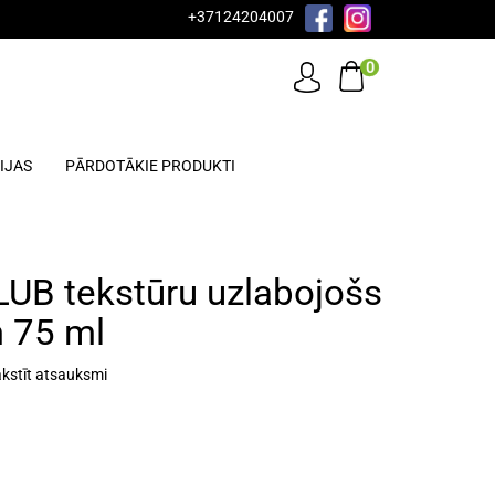
+37124204007
0
IJAS
PĀRDOTĀKIE PRODUKTI
LUB tekstūru uzlabojošs
 75 ml
kstīt atsauksmi