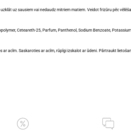
uzklāt uz sausiem vai nedaudz mitriem matiem. Veidot frizūru pēc vēlēšan
opolymer, Ceteareth-25, Parfum, Panthenol, Sodium Benzoate, Potassium S
res ar acīm. Saskaroties ar acīm, rūpīgi izskalot ar ūdeni. Pārtraukt lietoš