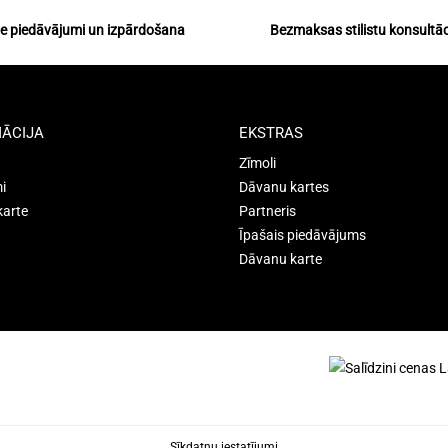
ie piedāvājumi un izpārdošana
Bezmaksas stilistu konsultāc
ĀCIJA
EKSTRAS
Zīmoli
i
Dāvanu kartes
karte
Partneris
Īpašais piedāvājums
Dāvanu karte
Sīkdatņu iestatījumi