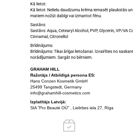
Kā lietot:
Kā lietot: Nelielu daudzumu krēma iemasēt plaukstās un 
matiem nožūt dabīgi vai izmantot fēnu.
Sastāvs:
Sastāvs: Aqua, Cetearyl Alcohol, PVP, Glycerin, VP/VA C
Cinnamal, Citronellol
Brīdinājums:
Brīdinājums: Tikai ārīgai lietošanai. Izvairīties no saska
norādījumiem. Sargāt no bērniem.
GRAHAM HILL
Ražotājs / Atbildīgā persona ES:
Hans Conzen Kosmetik GmbH
25499 Tangstedt, Germany
info@grahamhill-cosmetics.com
Izplatītājs Latvijā:
SIA "Pro Beauté OÚ" , Lielirbes iela 27, Rīga