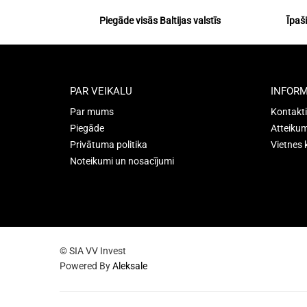
Piegāde visās Baltijas valstīs
Īpaš
PAR VEIKALU
INFORM
Par mums
Kontakti
Piegāde
Atteikum
Privātuma politika
Vietnes 
Noteikumi un nosacījumi
© SIA VV Invest
Powered By
Aleksale