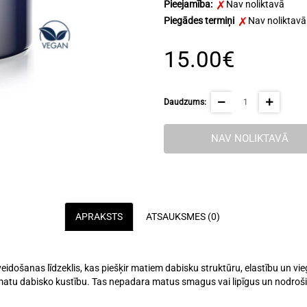
Pieejamība:
Nav noliktavā
Piegādes termiņi
Nav noliktavā
15.00€
Daudzums:
NAV NOLIKTAVĀ
APRAKSTS
ATSAUKSMES (0)
došanas līdzeklis, kas piešķir matiem dabisku struktūru, elastību un vie
ot matu dabisko kustību. Tas nepadara matus smagus vai lipīgus un nodroš