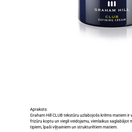
Apraksts:
Graham Hill CLUB tekstūru uzlabojošs krēms matiem ir vei
frizūru koptu un viegli veidojamu, vienlaikus saglabāj
tipiem, īpaši viļņainiem un strukturētiem matiem.