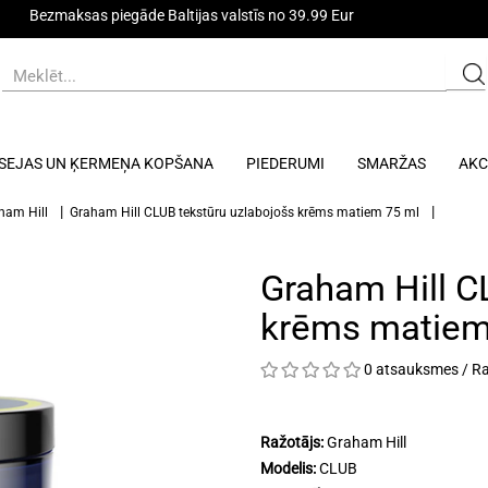
Bezmaksas piegāde Baltijas valstīs no 39.99 Eur
SEJAS UN ĶERMEŅA KOPŠANA
PIEDERUMI
SMARŽAS
AKC
ham Hill
Graham Hill CLUB tekstūru uzlabojošs krēms matiem 75 ml
Graham Hill C
krēms matiem
0 atsauksmes
/
Ra
Ražotājs:
Graham Hill
Modelis:
CLUB