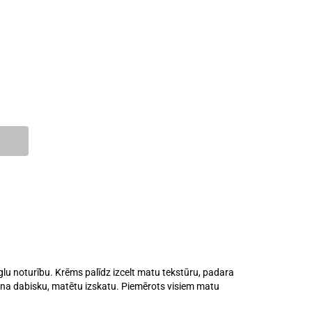
glu noturību. Krēms palīdz izcelt matu tekstūru, padara
ina dabisku, matētu izskatu. Piemērots visiem matu