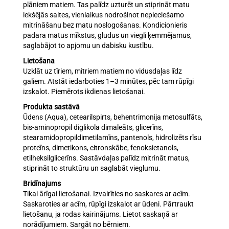
plāniem matiem. Tas palīdz uzturēt un stiprināt matu
iekšējās saites, vienlaikus nodrošinot nepieciešamo
mitrināšanu bez matu noslogošanas. Kondicionieris
padara matus mīkstus, gludus un viegli ķemmējamus,
saglabājot to apjomu un dabisku kustību.
Lietošana
Uzklāt uz tīriem, mitriem matiem no vidusdaļas līdz
galiem. Atstāt iedarboties 1–3 minūtes, pēc tam rūpīgi
izskalot. Piemērots ikdienas lietošanai.
Produkta sastāvā
Ūdens (Aqua), cetearilspirts, behentrimonija metosulfāts,
bis-aminopropil diglikola dimaleāts, glicerīns,
stearamidopropildimetilamīns, pantenols, hidrolizēts rīsu
proteīns, dimetikons, citronskābe, fenoksietanols,
etilheksilglicerīns. Sastāvdaļas palīdz mitrināt matus,
stiprināt to struktūru un saglabāt vieglumu.
Bridīnajums
Tikai ārīgai lietošanai. Izvairīties no saskares ar acīm.
Saskaroties ar acīm, rūpīgi izskalot ar ūdeni. Pārtraukt
lietošanu, ja rodas kairinājums. Lietot saskaņā ar
norādījumiem. Sargāt no bērniem.