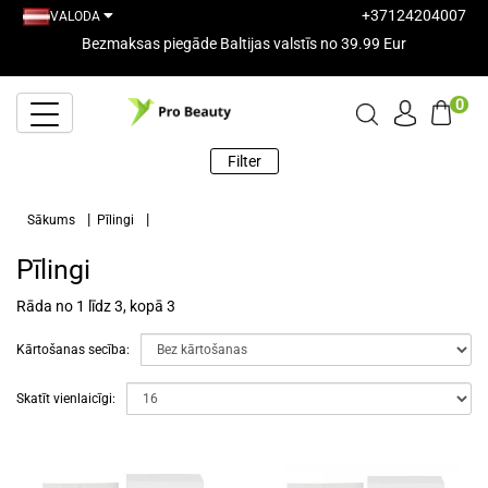
+37124204007
VALODA
Bezmaksas piegāde Baltijas valstīs no 39.99 Eur
0
Filter
Sākums
Pīlingi
Pīlingi
Rāda no 1 līdz 3, kopā 3
Kārtošanas secība:
Skatīt vienlaicīgi: