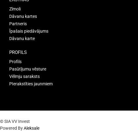
Zīmoli
Dāvanu kartes
Partneris
Īpašais piedāvājums
Dāvanu karte
PROFILS
Profils
Pasūtījumu vēsture
Vēlmju saraksts
PIerakstīties jaunmiem
© SIA VV Invest
Powered By
Aleksale