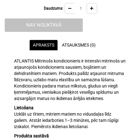
Daudzums:
NAV NOLIKTAVĀ
APRAKSTS
ATSAUKSMES (0)
ATLANTIS Mitrinošs kondicionieris ir intensīvi mitrinošs un
atjaunojošs kondicionieris sausiem, bojātiem un
dehidratētiem matiem. Produkts palīdz atjaunot mitruma
līdzsvaru, uzlabo matu elastību un samazina lūšanu.
Kondicionieris padara matus mīkstus, gludus un viegli
ķemmējamus, vienlaikus piešķirot veselīgu spīdumu un
aizsargājot matus no ikdienas ārējās ietekmes.
Lietošana
Uzklāt uz tīriem, mitriem matiem no vidusdaļas līdz
galiem. Atstāt iedarboties 1–3 minūtes, pēc tam rūpīgi
izskalot. Piemērots ikdienas lietošanai.
Produkta sastāvā