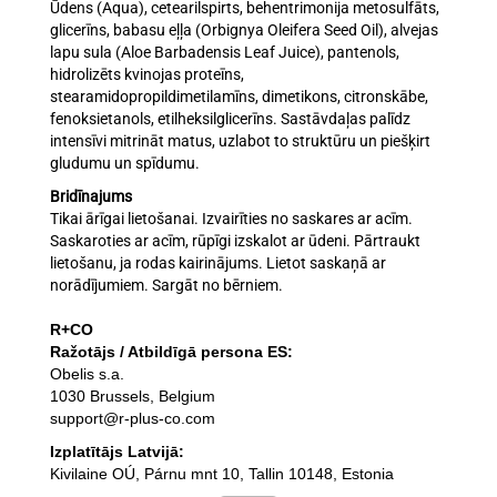
Ūdens (Aqua), cetearilspirts, behentrimonija metosulfāts,
glicerīns, babasu eļļa (Orbignya Oleifera Seed Oil), alvejas
lapu sula (Aloe Barbadensis Leaf Juice), pantenols,
hidrolizēts kvinojas proteīns,
stearamidopropildimetilamīns, dimetikons, citronskābe,
fenoksietanols, etilheksilglicerīns. Sastāvdaļas palīdz
intensīvi mitrināt matus, uzlabot to struktūru un piešķirt
gludumu un spīdumu.
Bridīnajums
Tikai ārīgai lietošanai. Izvairīties no saskares ar acīm.
Saskaroties ar acīm, rūpīgi izskalot ar ūdeni. Pārtraukt
lietošanu, ja rodas kairinājums. Lietot saskaņā ar
norādījumiem. Sargāt no bērniem.
R+CO
Ražotājs / Atbildīgā persona ES:
Obelis s.a.
1030 Brussels, Belgium
support@r-plus-co.com
Izplatītājs Latvijā:
Kivilaine OÚ, Párnu mnt 10, Tallin 10148, Estonia