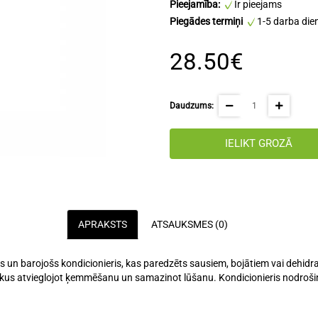
Pieejamība:
Ir pieejams
Piegādes termiņi
1-5 darba die
28.50€
Daudzums:
IELIKT GROZĀ
APRAKSTS
ATSAUKSMES (0)
šs un barojošs kondicionieris, kas paredzēts sausiem, bojātiem vai dehid
ikus atvieglojot ķemmēšanu un samazinot lūšanu. Kondicionieris nodroši