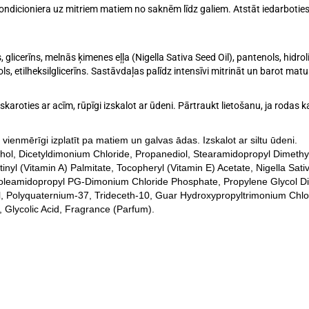
icioniera uz mitriem matiem no saknēm līdz galiem. Atstāt iedarboties 1
glicerīns, melnās ķimenes eļļa (Nigella Sativa Seed Oil), pantenols, hidrol
, etilheksilglicerīns. Sastāvdaļas palīdz intensīvi mitrināt un barot matu
Saskaroties ar acīm, rūpīgi izskalot ar ūdeni. Pārtraukt lietošanu, ja roda
ienmērīgi izplatīt pa matiem un galvas ādas. Izskalot ar siltu ūdeni.
cohol, Dicetyldimonium Chloride, Propanediol, Stearamidopropyl Dimet
l (Vitamin A) Palmitate, Tocopheryl (Vitamin E) Acetate, Nigella Sati
noleamidopropyl PG-Dimonium Chloride Phosphate, Propylene Glycol Di
, Polyquaternium-37, Trideceth-10, Guar Hydroxypropyltrimonium Chlo
 Glycolic Acid, Fragrance (Parfum).