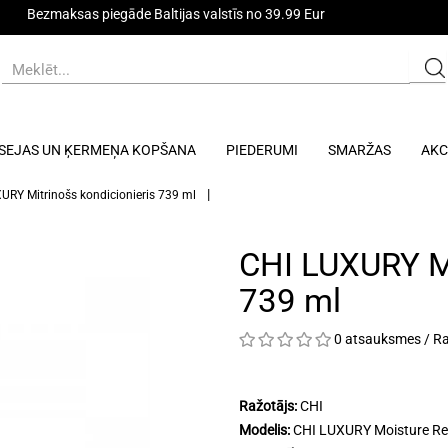
Bezmaksas piegāde Baltijas valstīs no 39.99 Eur
SEJAS UN ĶERMEŅA KOPŠANA
PIEDERUMI
SMARŽAS
AKC
URY Mitrinošs kondicionieris 739 ml
CHI LUXURY Mi
739 ml
0 atsauksmes
/
Ra
Ražotājs:
CHI
Modelis:
CHI LUXURY Moisture Rep