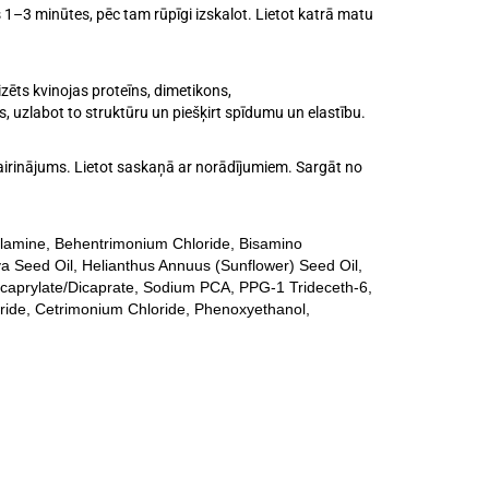
–3 minūtes, pēc tam rūpīgi izskalot. Lietot katrā matu
izēts kvinojas proteīns, dimetikons,
s, uzlabot to struktūru un piešķirt spīdumu un elastību.
s kairinājums. Lietot saskaņā ar norādījumiem. Sargāt no
hylamine, Behentrimonium Chloride, Bisamino
va Seed Oil, Helianthus Annuus (Sunflower) Seed Oil,
caprylate/Dicaprate, Sodium PCA, PPG-1 Trideceth-6,
ride, Cetrimonium Chloride, Phenoxyethanol,