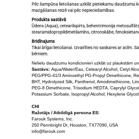
Pēc šampūna lietošanas uzklāt pietiekamu daudzumu kond
mazgāšanas reizē vai pēc nepieciešamības.
Produkta sastāvā
Ūdens (Aqua), cetearilspirts, behentrimonija metosulfāts, 
stearamidopropildimetilamīns, citronskābe, fenoksietanols
Bridīnajums
Tikai ārīgai lietošanai. Izvairīties no saskares ar acīm. 
bērniem.
Nelielu daudzumu kondicionieri uzklāt uz plaukstām un v
Sastāvs:
Aqua/Water/Eau, Cetearyl Alcohol, Cetyl Al
PEG/PPG-41/3 Aminoethyl PG-Propyl Dimethicone, Retiny
BHT, Hydrolyzed Silk, Panthenol, Amodimethicone, Li
PEG-8 Dimethicone, Trisodium HEDTA, Caprylyl Glycol
Potassium Sorbate, Isopropyl Alcohol, Hexylene Glycol,
CHI
Ražotājs / Atbildīgā persona ES:
Farouk Systems, Inc.
250 Pennbright Dr, Houston, TX77090, USA
info@farouk.com