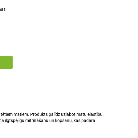
nas
ratētiem matiem. Produkts palīdz uzlabot matu elastību,
na ilgtspējīgu mitrināšanu un kopšanu, kas padara