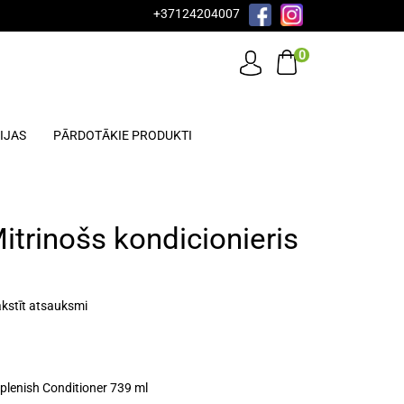
+37124204007
0
IJAS
PĀRDOTĀKIE PRODUKTI
trinošs kondicionieris
kstīt atsauksmi
lenish Conditioner 739 ml