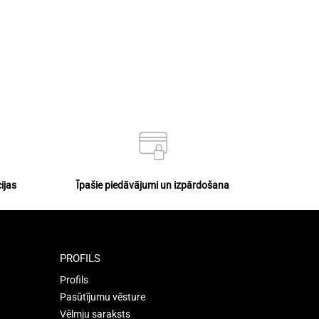
ijas
Īpašie piedāvājumi un izpārdošana
PROFILS
Profils
Pasūtījumu vēsture
Vēlmju saraksts