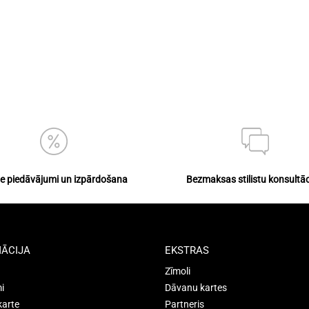
ie piedāvājumi un izpārdošana
Bezmaksas stilistu konsultāc
ĀCIJA
EKSTRAS
Zīmoli
i
Dāvanu kartes
karte
Partneris