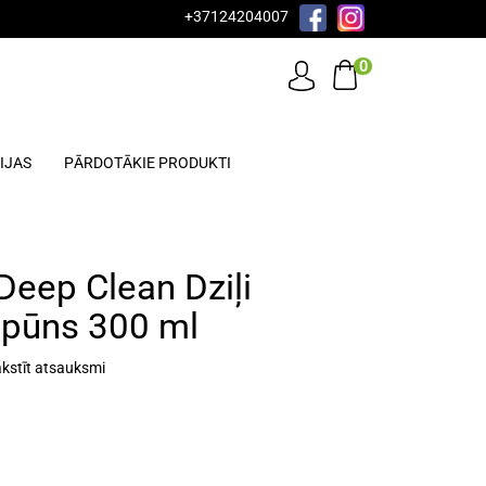
+37124204007
0
IJAS
PĀRDOTĀKIE PRODUKTI
Deep Clean Dziļi
mpūns 300 ml
kstīt atsauksmi