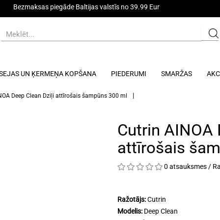
Bezmaksas piegāde Baltijas valstīs no 39.99 Eur
SEJAS UN ĶERMEŅA KOPŠANA
PIEDERUMI
SMARŽAS
AKC
NOA Deep Clean Dziļi attīrošais šampūns 300 ml
Cutrin AINOA 
attīrošais ša
0 atsauksmes
/
Ra
Ražotājs:
Cutrin
Modelis:
Deep Clean