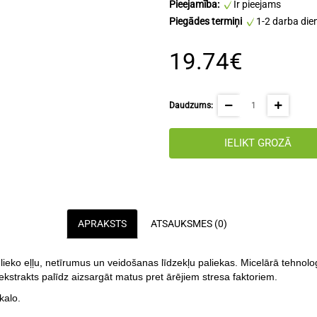
Pieejamība:
Ir pieejams
Piegādes termiņi
1-2 darba die
19.74€
Daudzums:
IELIKT GROZĀ
APRAKSTS
ATSAUKSMES (0)
eko eļļu, netīrumus un veidošanas līdzekļu paliekas. Micelārā tehnoloģij
strakts palīdz aizsargāt matus pret ārējiem stresa faktoriem.
kalo.