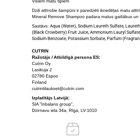
Visiem matu tipiem
Dziļi attīrošie šampūni ir paredzēti iknedēļas matu a
Mineral Remove Shampoo padara matus gaišākus un no
Sastāvs:
Aqua (Water), Sodium Laureth Sulfate, Lauret
(Black Crowberry) Fruit Juice, Ammonium Lauryl Sulfate,
Sodium Benzoate, Potassium Sorbate, Parfum (Fragrance
CUTRIN
Ražotājs / Atbildīgā persona ES:
Cutrin Oy
Lasikuja 2
02780 Espoo
Finland
cutrintilaukset@cutrin.com
Izplatītājs Latvijā:
SIA "Inbalans group",
Dzirnavu iela 34a, Rīga, LV-1010