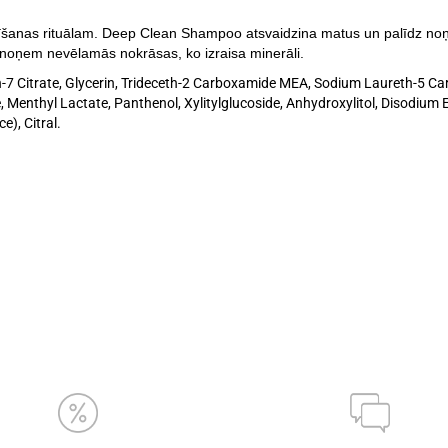
ttīrīšanas rituālam. Deep Clean Shampoo atsvaidzina matus un palīdz 
ņem nevēlamās nokrāsas, ko izraisa minerāli.
h-7 Citrate, Glycerin, Trideceth-2 Carboxamide MEA, Sodium Laureth-5 
 Menthyl Lactate, Panthenol, Xylitylglucoside, Anhydroxylitol, Disodium 
), Citral
.