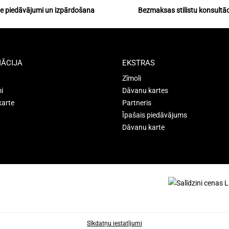
ie piedāvājumi un izpārdošana
Bezmaksas stilistu konsultāc
ĀCIJA
EKSTRAS
Zīmoli
i
Dāvanu kartes
karte
Partneris
Īpašais piedāvājums
Dāvanu karte
Sīkdatņu iestatījumi