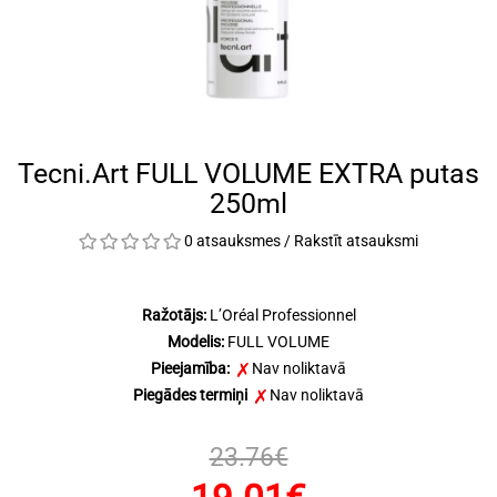
Tecni.Art FULL VOLUME EXTRA putas
250ml
0 atsauksmes
/
Rakstīt atsauksmi
Ražotājs:
L’Oréal Professionnel
Modelis:
FULL VOLUME
Pieejamība:
Nav noliktavā
Piegādes termiņi
Nav noliktavā
23.76€