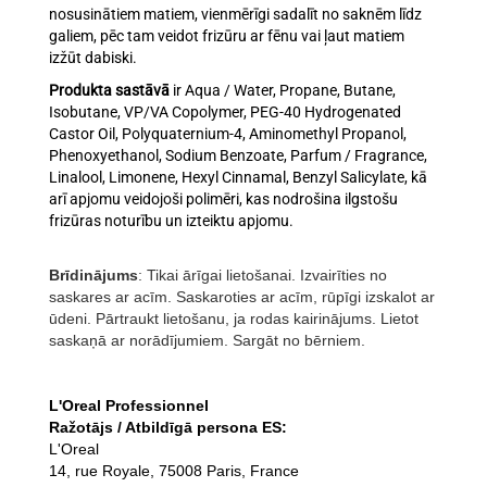
nosusinātiem matiem, vienmērīgi sadalīt no saknēm līdz
galiem, pēc tam veidot frizūru ar fēnu vai ļaut matiem
izžūt dabiski.
Produkta sastāvā
ir Aqua / Water, Propane, Butane,
Isobutane, VP/VA Copolymer, PEG-40 Hydrogenated
Castor Oil, Polyquaternium-4, Aminomethyl Propanol,
Phenoxyethanol, Sodium Benzoate, Parfum / Fragrance,
Linalool, Limonene, Hexyl Cinnamal, Benzyl Salicylate, kā
arī apjomu veidojoši polimēri, kas nodrošina ilgstošu
frizūras noturību un izteiktu apjomu.
Brīdinājums
: Tikai ārīgai lietošanai. Izvairīties no
saskares ar acīm. Saskaroties ar acīm, rūpīgi izskalot ar
ūdeni. Pārtraukt lietošanu, ja rodas kairinājums. Lietot
saskaņā ar norādījumiem. Sargāt no bērniem.
L'Oreal Professionnel
Ražotājs / Atbildīgā persona ES:
L'Oreal
14, rue Royale, 75008 Paris, France