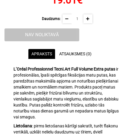
19.01€
Daudzums:
NAV NOLIKTAVĀ
APRAKSTS
ATSAUKSMES (0)
L’Oréal Professionnel
Tecni.Art Full Volume Extra putas
ir
profesionālas, īpaši spēcīgas fiksācijas matu putas, kas
paredzētas maksimāla apjoma un noturības piešķiršanai
smalkiem un normāliem matiem. Produkts paceļ matus
pie saknēm, piešķir frizūrai blīvumu un struktūru,
vienlaikus saglabājot matu vieglumu, elastību un dabisku
kustību. Putas palīdz kontrolēt frizūru, uzlabo tās
noturību visas dienas garumā un nepadara matus lipīgus
vai smagus.
Lietošana
: pirms lietošanas kārtīgi sakratīt, turēt flakonu
vertikāli, uzklāt nelielu daudzumu uz tīriem, dvielī