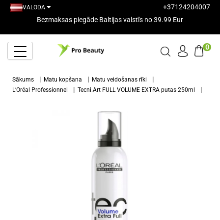
+37124204007
VALODA
Bezmaksas piegāde Baltijas valstīs no 39.99 Eur
0
Sākums
Matu kopšana
Matu veidošanas rīki
L’Oréal Professionnel
Tecni.Art FULL VOLUME EXTRA putas 250ml