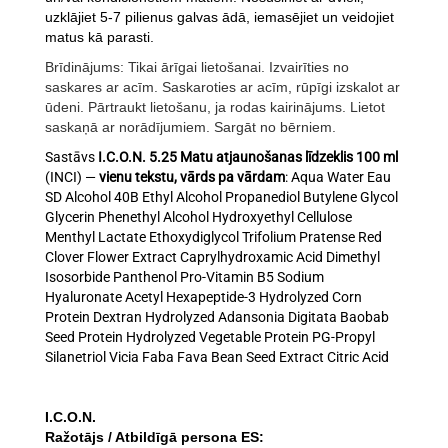
uzklājiet 5-7 pilienus galvas ādā, iemasējiet un veidojiet
matus kā parasti.
Brīdinājums: Tikai ārīgai lietošanai. Izvairīties no
saskares ar acīm. Saskaroties ar acīm, rūpīgi izskalot ar
ūdeni. Pārtraukt lietošanu, ja rodas kairinājums. Lietot
saskaņā ar norādījumiem. Sargāt no bērniem.
Sastāvs
I.C.O.N. 5.25 Matu atjaunošanas līdzeklis 100 ml
(INCI) —
vienu tekstu, vārds pa vārdam
: Aqua Water Eau
SD Alcohol 40B Ethyl Alcohol Propanediol Butylene Glycol
Glycerin Phenethyl Alcohol Hydroxyethyl Cellulose
Menthyl Lactate Ethoxydiglycol Trifolium Pratense Red
Clover Flower Extract Caprylhydroxamic Acid Dimethyl
Isosorbide Panthenol Pro-Vitamin B5 Sodium
Hyaluronate Acetyl Hexapeptide-3 Hydrolyzed Corn
Protein Dextran Hydrolyzed Adansonia Digitata Baobab
Seed Protein Hydrolyzed Vegetable Protein PG-Propyl
Silanetriol Vicia Faba Fava Bean Seed Extract Citric Acid
I.C.O.N.
Ražotājs / Atbildīgā persona ES: