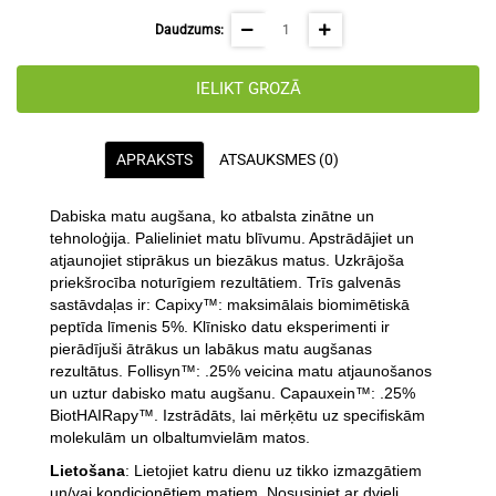
Daudzums:
IELIKT GROZĀ
APRAKSTS
ATSAUKSMES (0)
Dabiska matu augšana, ko atbalsta zinātne un
tehnoloģija. Palieliniet matu blīvumu. Apstrādājiet un
atjaunojiet stiprākus un biezākus matus. Uzkrājoša
priekšrocība noturīgiem rezultātiem. Trīs galvenās
sastāvdaļas ir: Capixy™: maksimālais biomimētiskā
peptīda līmenis 5%. Klīnisko datu eksperimenti ir
pierādījuši ātrākus un labākus matu augšanas
rezultātus. Follisyn™: .25% veicina matu atjaunošanos
un uztur dabisko matu augšanu. Capauxein™: .25%
BiotHAIRapy™. Izstrādāts, lai mērķētu uz specifiskām
molekulām un olbaltumvielām matos.
Lietošana
: Lietojiet katru dienu uz tikko izmazgātiem
un/vai kondicionētiem matiem. Nosusiniet ar dvieli,