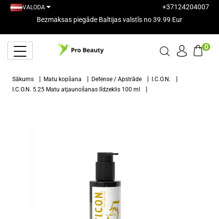
+37124204007
VALODA
Bezmaksas piegāde Baltijas valstīs no 39.99 Eur
0
Sākums
Matu kopšana
Defense / Apstrāde
I.C.O.N.
I.C.O.N. 5.25 Matu atjaunošanas līdzeklis 100 ml