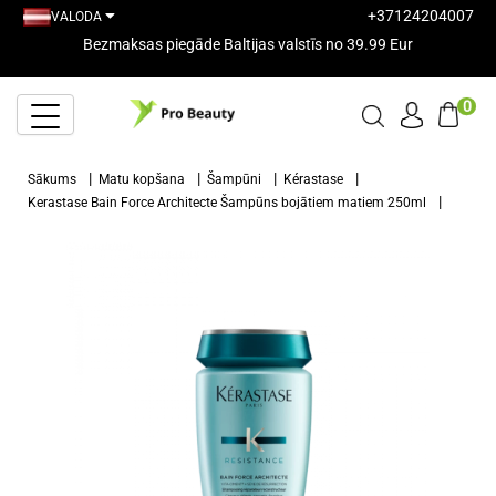
+37124204007
VALODA
Bezmaksas piegāde Baltijas valstīs no 39.99 Eur
0
Sākums
Matu kopšana
Šampūni
Kérastase
Kerastase Bain Force Architecte Šampūns bojātiem matiem 250ml