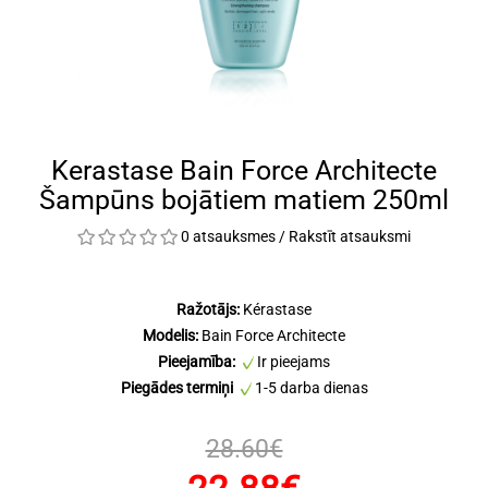
Kerastase Bain Force Architecte
Šampūns bojātiem matiem 250ml
0 atsauksmes
/
Rakstīt atsauksmi
Ražotājs:
Kérastase
Modelis:
Bain Force Architecte
Pieejamība:
Ir pieejams
Piegādes termiņi
1-5 darba dienas
28.60€