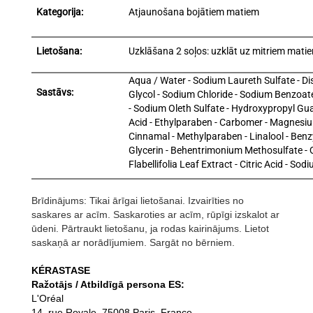
Kategorija:
Atjaunošana bojātiem matiem
Lietošana:
Uzklāšana 2 soļos: uzklāt uz mitriem matiem,
Aqua / Water - Sodium Laureth Sulfate - D
Sastāvs:
Glycol - Sodium Chloride - Sodium Benzoa
- Sodium Oleth Sulfate - Hydroxypropyl Gua
Acid - Ethylparaben - Carbomer - Magnesium
Cinnamal - Methylparaben - Linalool - Benzy
Glycerin - Behentrimonium Methosulfate -
Flabellifolia Leaf Extract - Citric Acid - S
Brīdinājums: Tikai ārīgai lietošanai. Izvairīties no
saskares ar acīm. Saskaroties ar acīm, rūpīgi izskalot ar
ūdeni. Pārtraukt lietošanu, ja rodas kairinājums. Lietot
saskaņā ar norādījumiem. Sargāt no bērniem.
KÉRASTASE
Ražotājs / Atbildīgā persona ES:
L'Oréal
14, rue Royale, 75008 Paris, France