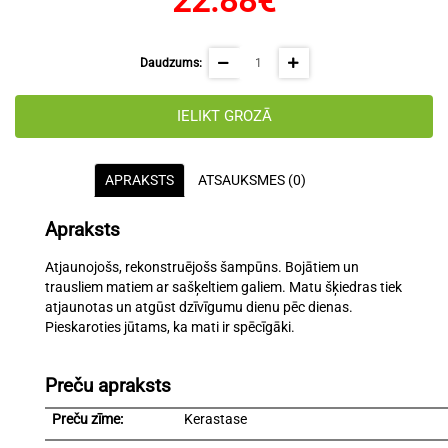
22.88€
Daudzums:
IELIKT GROZĀ
APRAKSTS
ATSAUKSMES (0)
Apraksts
Atjaunojošs, rekonstruējošs šampūns. Bojātiem un
trausliem matiem ar sašķeltiem galiem. Matu šķiedras tiek
atjaunotas un atgūst dzīvīgumu dienu pēc dienas.
Pieskaroties jūtams, ka mati ir spēcīgāki.
Preču apraksts
Preču zīme:
Kerastase