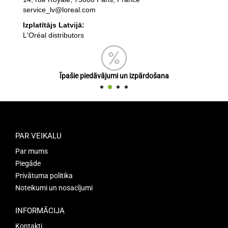
service_lv@loreal.com
Izplatītājs Latvijā:
L'Oréal distributors
Īpašie piedāvājumi un izpārdošana
PAR VEIKALU
Par mums
Piegāde
Privātuma politika
Noteikumi un nosacījumi
INFORMĀCIJA
Kontakti