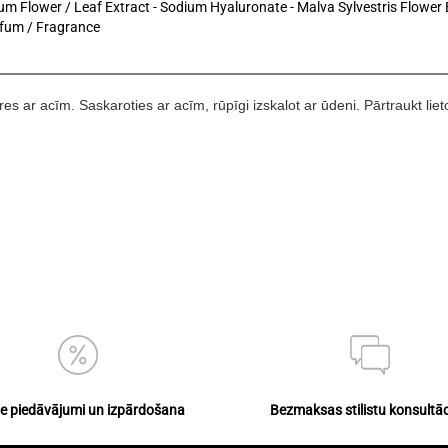
m Flower / Leaf Extract - Sodium Hyaluronate - Malva Sylvestris Flower 
rfum / Fragrance
kares ar acīm. Saskaroties ar acīm, rūpīgi izskalot ar ūdeni. Pārtraukt li
ie piedāvājumi un izpārdošana
Bezmaksas stilistu konsultāc