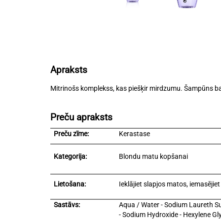
Apraksts
Mitrinošs komplekss, kas piešķir mirdzumu. Šampūns ba
Preču apraksts
Preču zīme:
Kerastase
Kategorija:
Blondu matu kopšanai
Lietošana:
Ieklājiet slapjos matos, iemasējie
Sastāvs:
Aqua / Water - Sodium Laureth Sul
- Sodium Hydroxide - Hexylene Gly