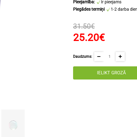
Pieejamība:
Ir pieejams
Piegādes termiņi
1-2 darba die
31.50€
25.20€
Daudzums:
IELIKT GROZĀ