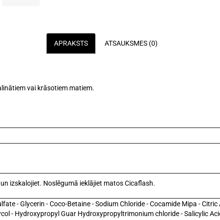
APRAKSTS
ATSAUKSMES (0)
linātiem vai krāsotiem matiem.
t un izskalojiet. Noslēgumā ieklājiet matos Cicaflash.
fate - Glycerin - Coco-Betaine - Sodium Chloride - Cocamide Mipa - Citri
col - Hydroxypropyl Guar Hydroxypropyltrimonium chloride - Salicylic Aci