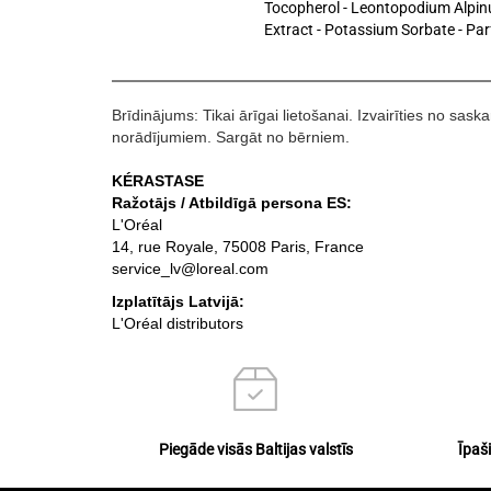
Tocopherol - Leontopodium Alpinu
Extract - Potassium Sorbate - Pa
Brīdinājums: Tikai ārīgai lietošanai. Izvairīties no sas
norādījumiem. Sargāt no bērniem.
KÉRASTASE
Ražotājs / Atbildīgā persona ES:
L'Oréal
14, rue Royale, 75008 Paris, France
service_lv@loreal.com
Izplatītājs Latvijā:
L'Oréal distributors
Piegāde visās Baltijas valstīs
Īpaš