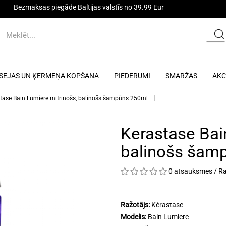
Bezmaksas piegāde Baltijas valstīs no 39.99 Eur
SEJAS UN ĶERMEŅA KOPŠANA
PIEDERUMI
SMARŽAS
AKC
tase Bain Lumiere mitrinošs, balinošs šampūns 250ml
Kerastase Bai
balinošs šam
0 atsauksmes
/
Ra
Ražotājs:
Kérastase
Modelis:
Bain Lumiere