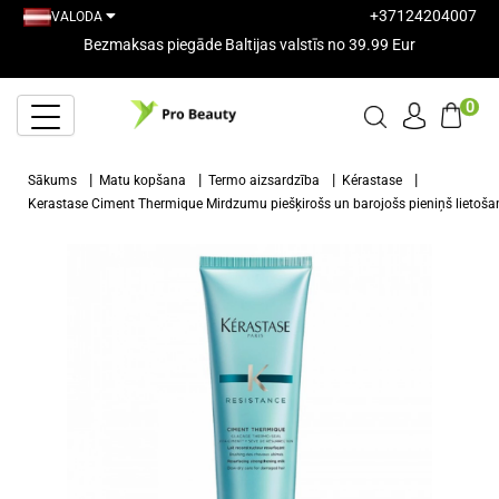
+37124204007
VALODA
Bezmaksas piegāde Baltijas valstīs no 39.99 Eur
0
Sākums
Matu kopšana
Termo aizsardzība
Kérastase
Kerastase Ciment Thermique Mirdzumu piešķirošs un barojošs pieniņš lietoš