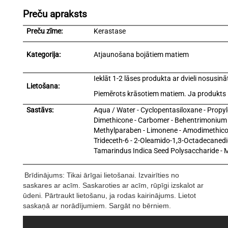
Preču apraksts
Preču zīme:
Kerastase
Kategorija:
Atjaunošana bojātiem matiem
Ieklāt 1-2 lāses produkta ar dvieli nosusin
Lietošana:
Piemērots krāsotiem matiem. Ja produkts iek
Sastāvs:
Aqua / Water - Cyclopentasiloxane - Propy
Dimethicone - Carbomer - Behentrimonium C
Methylparaben - Limonene - Amodimethicon
Trideceth-6 - 2-Oleamido-1,3-Octadecanediol -
Tamarindus Indica Seed Polysaccharide - M
Brīdinājums: Tikai ārīgai lietošanai. Izvairīties no
saskares ar acīm. Saskaroties ar acīm, rūpīgi izskalot ar
ūdeni. Pārtraukt lietošanu, ja rodas kairinājums. Lietot
saskaņā ar norādījumiem. Sargāt no bērniem.