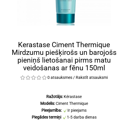
Kerastase Ciment Thermique
Mirdzumu piešķirošs un barojošs
pieniņš lietošanai pirms matu
veidošanas ar fēnu 150ml
0 atsauksmes
/
Rakstīt atsauksmi
Ražotājs:
Kérastase
Modelis:
Ciment Thermique
Pieejamība:
Ir pieejams
Piegādes termiņi
1-5 darba dienas