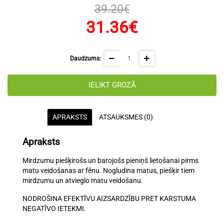
39.20€
31.36€
Daudzums:
IELIKT GROZĀ
APRAKSTS
ATSAUKSMES (0)
Apraksts
Mirdzumu piešķirošs un barojošs pieniņš lietošanai pirms
matu veidošanas ar fēnu. Nogludina matus, piešķir tiem
mirdzumu un atvieglo matu veidošanu.
NODROŠINA EFEKTĪVU AIZSARDZĪBU PRET KARSTUMA
NEGATĪVO IETEKMI.