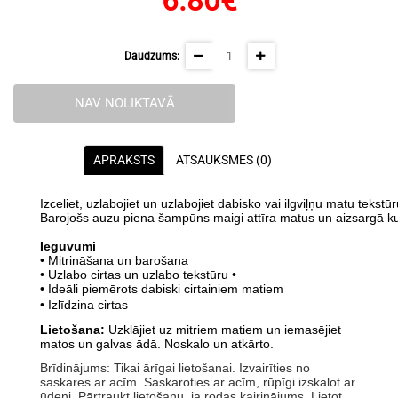
6.80€
Daudzums:
NAV NOLIKTAVĀ
APRAKSTS
ATSAUKSMES (0)
Izceliet
,
uzlabojiet
un
uzlabojiet
dabisko
vai
ilgvi
ļņ
u
matu
tekst
ū
r
Barojo
š
s
auzu
piena
š
amp
ū
ns
maigi
att
ī
ra
matus
un
aizsarg
ā
k
Ieguvumi
• Mitrināšana un barošana
• Uzlabo cirtas un uzlabo tekstūru •
• Ideāli piemērots dabiski cirtainiem matiem
•
Izlīdzina cirtas
Lietošana:
Uzklājiet uz mitriem matiem un iemasējiet
matos un galvas ādā. Noskalo un atkārto.
Brīdinājums: Tikai ārīgai lietošanai. Izvairīties no
saskares ar acīm. Saskaroties ar acīm, rūpīgi izskalot ar
ūdeni. Pārtraukt lietošanu, ja rodas kairinājums. Lietot