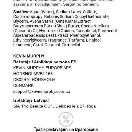
saskaņā ar norādījumiem. Sargāt no bērniem.
Sastāvs:
Aqua (Water), Sodium Lauryl Sulfate,
Cocamidopropyl Betaine, Sodium Cocoyl Isethionate,
Glycerin, Avena Sativa (Oat) Kernel Extract,
Butyrospermum Parkii (Shea) Butter, Cocos Nucifera
(Coconut) Oil, Hydrolyzed Quinoa, Tocopherol, Panthenol,
Aloe Barbadensis Leaf Extract, Phenoxyethanol,
Ethylhexylglycerin, Fragrance (Parfum), Linalool,
Limonene, Citral, Geraniol, Citronellol
KEVIN MURPHY
Ražotājs / Atbildīgā persona ES:
KEVIN.MURPHY EUROPE APS
HŌRSHOLMVEJ 163
DK02970 HŌRSHOLM
DENMARK
support@kevinmurphy.com.au
Izplatītājs Latvijā:
SIA "Pro Beauté OÚ" , Lielirbes iela 27, Rīga
Īpašie piedāvājumi un izpārdošana