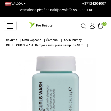
+37124204007
VALODA
Bezmaksas piegāde Baltijas valstīs no 39.99 Eur
0
Sākums
Matu kopšana
Šampūni
Kevin Murphy
KILLER.CURLS WASH Barojošs auzu piena šampūns 40 ml