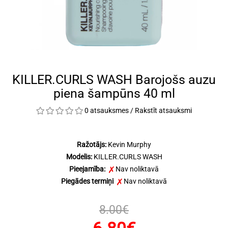
KILLER.CURLS WASH Barojošs auzu
piena šampūns 40 ml
0 atsauksmes
/
Rakstīt atsauksmi
Ražotājs:
Kevin Murphy
Modelis:
KILLER.CURLS WASH
Pieejamība:
Nav noliktavā
Piegādes termiņi
Nav noliktavā
8.00€