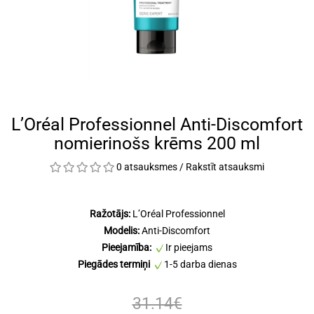
L’Oréal Professionnel Anti-Discomfort
nomierinošs krēms 200 ml
0 atsauksmes
/
Rakstīt atsauksmi
Ražotājs:
L’Oréal Professionnel
Modelis:
Anti-Discomfort
Pieejamība:
Ir pieejams
Piegādes termiņi
1-5 darba dienas
31.14€