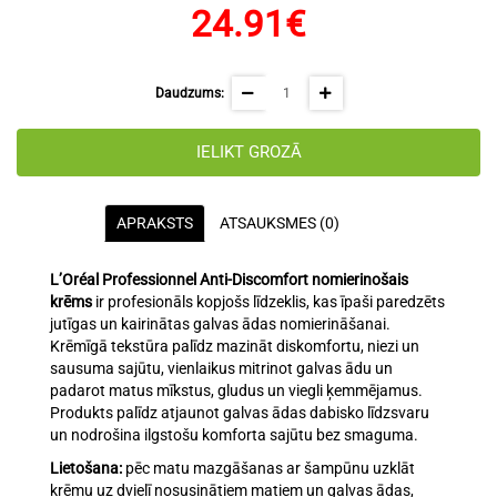
24.91€
Daudzums:
IELIKT GROZĀ
APRAKSTS
ATSAUKSMES (0)
L’Oréal Professionnel
Anti-Discomfort nomierinošais
krēms
ir profesionāls kopjošs līdzeklis, kas īpaši paredzēts
jutīgas un kairinātas galvas ādas nomierināšanai.
Krēmīgā tekstūra palīdz mazināt diskomfortu, niezi un
sausuma sajūtu, vienlaikus mitrinot galvas ādu un
padarot matus mīkstus, gludus un viegli ķemmējamus.
Produkts palīdz atjaunot galvas ādas dabisko līdzsvaru
un nodrošina ilgstošu komforta sajūtu bez smaguma.
Lietošana:
pēc matu mazgāšanas ar šampūnu uzklāt
krēmu uz dvielī nosusinātiem matiem un galvas ādas,