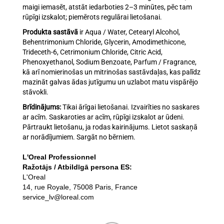
maigi iemasēt, atstāt iedarboties 2–3 minūtes, pēc tam
rūpīgi izskalot; piemērots regulārai lietošanai.
Produkta sastāvā
ir Aqua / Water, Cetearyl Alcohol,
Behentrimonium Chloride, Glycerin, Amodimethicone,
Trideceth-6, Cetrimonium Chloride, Citric Acid,
Phenoxyethanol, Sodium Benzoate, Parfum / Fragrance,
kā arī nomierinošas un mitrinošas sastāvdaļas, kas palīdz
mazināt galvas ādas jutīgumu un uzlabot matu vispārējo
stāvokli.
Brīdinājums:
Tikai ārīgai lietošanai. Izvairīties no saskares
ar acīm. Saskaroties ar acīm, rūpīgi izskalot ar ūdeni.
Pārtraukt lietošanu, ja rodas kairinājums. Lietot saskaņā
ar norādījumiem. Sargāt no bērniem.
L'Oreal Professionnel
Ražotājs / Atbildīgā persona ES:
L'Oreal
14, rue Royale, 75008 Paris, France
service_lv@loreal.com