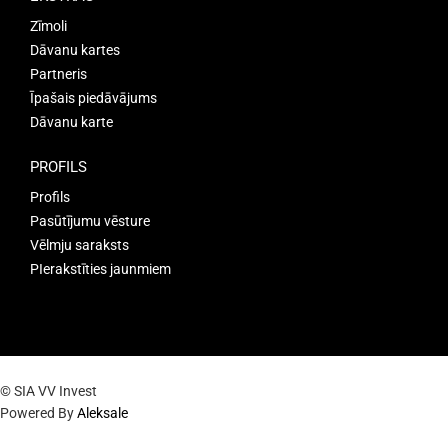
Zīmoli
Dāvanu kartes
Partneris
Īpašais piedāvājums
Dāvanu karte
PROFILS
Profils
Pasūtījumu vēsture
Vēlmju saraksts
PIerakstīties jaunmiem
© SIA VV Invest
Powered By
Aleksale