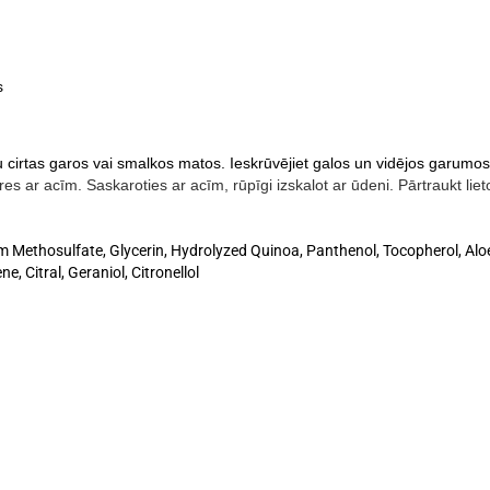
s
cirtas garos vai smalkos matos. Ieskrūvējiet galos un vidējos garumos
kares ar acīm. Saskaroties ar acīm, rūpīgi izskalot ar ūdeni. Pārtraukt li
m Methosulfate, Glycerin, Hydrolyzed Quinoa, Panthenol, Tocopherol, Alo
, Citral, Geraniol, Citronellol