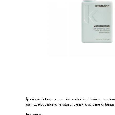
Īpaši viegls losjons nodrošina elastīgu fiksāciju, kupl
gan izceļot dabisko tekstūru. Lieliski disciplinē cirtainu
Ieguvumi