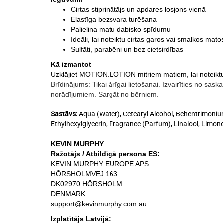
Cirtas stiprinātājs un apdares losjons vienā
Elastīga bezsvara turēšana
Palielina matu dabisko spīdumu
Ideāli, lai noteiktu cirtas garos vai smalkos mato
Sulfāti, parabēni un bez cietsirdības
Kā izmantot
Uzklājiet MOTION.LOTION mitriem matiem, lai noteiktu 
Brīdinājums: Tikai ārīgai lietošanai. Izvairīties no sas
norādījumiem. Sargāt no bērniem.
Sastāvs:
Aqua (Water), Cetearyl Alcohol, Behentrimoniu
Ethylhexylglycerin, Fragrance (Parfum), Linalool, Limonene
KEVIN MURPHY
Ražotājs / Atbildīgā persona ES:
KEVIN.MURPHY EUROPE APS
HŌRSHOLMVEJ 163
DK02970 HŌRSHOLM
DENMARK
support@kevinmurphy.com.au
Izplatītājs Latvijā: