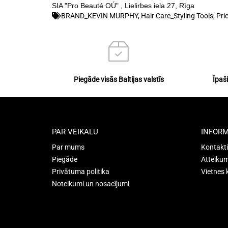
SIA "Pro Beauté OÚ" , Lielirbes iela 27, Rīga
BRAND_KEVIN MURPHY
,
Hair Care_Styling Tools
,
Pri
Piegāde visās Baltijas valstīs
Īpaš
PAR VEIKALU
INFORM
Par mums
Kontakti
Piegāde
Atteikum
Privātuma politika
Vietnes 
Noteikumi un nosacījumi