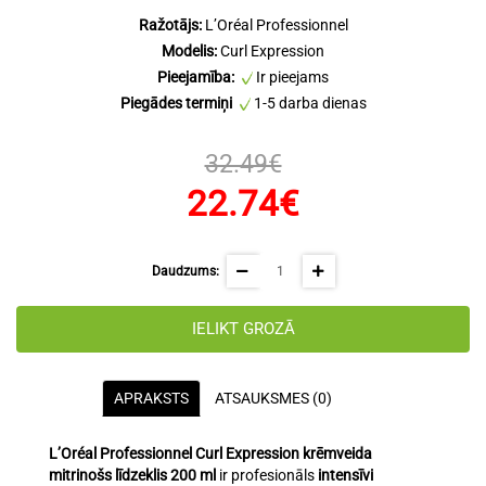
Ražotājs:
L’Oréal Professionnel
Modelis:
Curl Expression
Pieejamība:
Ir pieejams
Piegādes termiņi
1-5 darba dienas
32.49€
22.74€
Daudzums:
IELIKT GROZĀ
APRAKSTS
ATSAUKSMES (0)
L’Oréal Professionnel
Curl Expression krēmveida
mitrinošs līdzeklis 200 ml
ir profesionāls
intensīvi