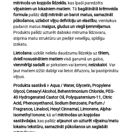
mitrinošs un kopjošs līdzeklis
, kas īpaši paredzēts
viļņainiem un lokainiem matiem
. Tā
bagātinātā krēmveida
formula
palīdz
dziļi mitrināt un barot matus, samazināt
pūkošanos, uzlabot viļņu definīciju un elastību
, vienlaikus
padarot matus
maigus, gludus un viegli ķemmējamus
.
Produkts palīdz uzturēt dabisko mitruma līdzsvaru,
stiprina matu struktūru un piešķir veselīgu, spīdīgu
izskatu.
Lietošana:
uzklāt nelielu daudzumu līdzekļa uz
tīriem,
dvielī nosusinātiem matiem
visā garumā un galos,
vienmērīgi sadalīt
ar pirkstiem vai ķemmi;
neizskalot
. Var
ļaut matiem izžūt dabīgi vai lietot difuzoru, lai pastiprinātu
viļņus.
Produkta sastāvā
ir
Aqua / Water, Glycerin, Propylene
Glycol, Cetearyl Alcohol, Behentrimonium Chloride, PEG-
40 Hydrogenated Castor Oil, Polyquaternium-11, Citric
Acid, Phenoxyethanol, Sodium Benzoate, Parfum /
Fragrance, Linalool, Hexyl Cinnamal, Limonene, Alpha-
Isomethyl Ionone
, kā arī
mitrinošas un kopjošas
sastāvdaļas
, kas palīdz
atjaunot un uzturēt viļņainu/matu
lokainu tekstūru, samazināt pūkošanos un saglabāt