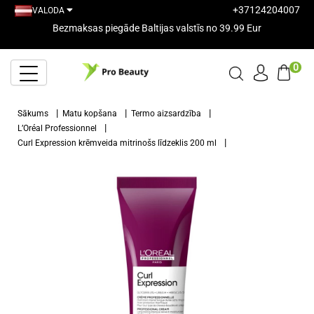
+37124204007
VALODA
Bezmaksas piegāde Baltijas valstīs no 39.99 Eur
0
Sākums
Matu kopšana
Termo aizsardzība
L’Oréal Professionnel
Curl Expression krēmveida mitrinošs līdzeklis 200 ml