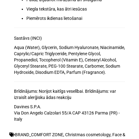
Viegla tekstūra, kas ātri iesūcas
Piemērots ikdienas lietošanai
Sastāvs (INCI)
Aqua (Water), Glycerin, Sodium Hyaluronate, Niacinamide,
Caprylic/Capric Triglyceride, Pentylene Glycol,
Propanediol, Tocopherol (Vitamin E), Cetearyl Alcohol,
Glyceryl Stearate, PEG-100 Stearate, Carbomer, Sodium
Hydroxide, Disodium EDTA, Parfum (Fragrance).
Brīdinājums: Norijot kaitīgs veselībai. Brīdinājums: var
izraisīt alerģisku ādas reakciju
Davines S.P.A.
Via Don Angelo Calzolari 55/A CAP 43126 Parma (PR) -
Italy
BRAND_COMFORT ZONE
,
Christmas cosmetology
,
Face &