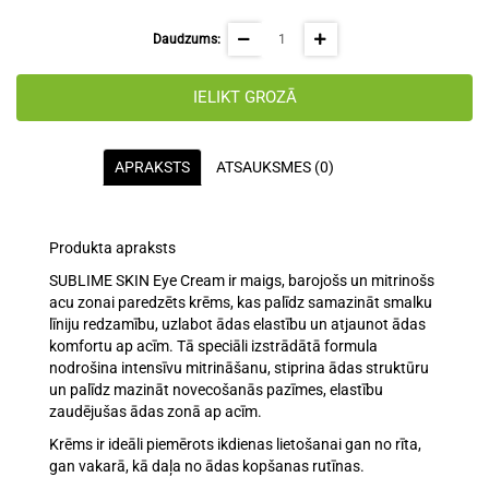
Daudzums:
IELIKT GROZĀ
APRAKSTS
ATSAUKSMES (0)
Produkta apraksts
SUBLIME SKIN Eye Cream ir
maigs, barojošs un mitrinošs
acu zonai paredzēts krēms
, kas palīdz
samazināt smalku
līniju redzamību
,
uzlabot ādas elastību
un
atjaunot ādas
komfortu ap acīm
. Tā speciāli izstrādātā formula
nodrošina
intensīvu mitrināšanu, stiprina ādas struktūru
un palīdz mazināt novecošanās pazīmes, elastību
zaudējušas ādas zonā ap acīm.
Krēms ir ideāli piemērots
ikdienas lietošanai gan no rīta,
gan vakarā
, kā daļa no ādas kopšanas rutīnas.