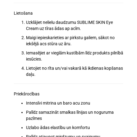
Lietošana
Uzklājiet nelielu daudzumu SUBLIME SKIN Eye
Cream uz
tīras ādas ap acīm
.
Maigi
iepieskarieties
ar pirkstu galiem, sākot no
iekšējā acs stūra uz āru.
Iemasējiet ar vieglām kustībām līdz produkts
pilnībā
iesūcies
.
Lietojiet
no rīta un/vai vakarā
kā ikdienas kopšanas
daļu.
Priekšrocības
Intensīvi mitrina un baro
acu zonu
Palīdz
samazināt smalkas līnijas un noguruma
pazīmes
Uzlabo
ādas elastību un komfortu
Palīdz
atjaunot mirdzumu un svaigumu