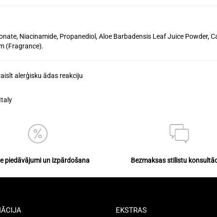
ronate, Niacinamide, Propanediol, Aloe Barbadensis Leaf Juice Powder, C
m (Fragrance).
raisīt alerģisku ādas reakciju
taly
ie piedāvājumi un izpārdošana
Bezmaksas stilistu konsultāc
ĀCIJA
EKSTRAS