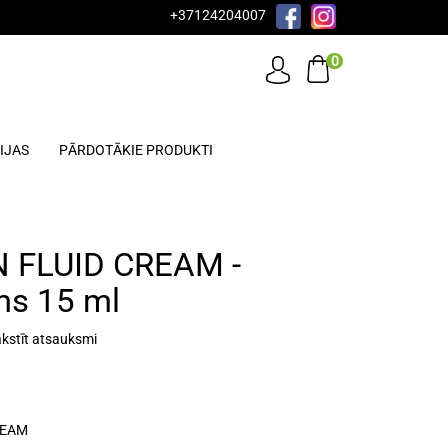
+37124204007
0
IJAS
PĀRDOTĀKIE PRODUKTI
 FLUID CREAM -
ms 15 ml
kstīt atsauksmi
REAM