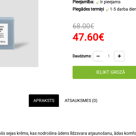
Pieejamība:
Ir pieejams
Piegādes termiņi
1-5 darba die
68.00€
47.60€
Daudzums:
IELIKT GROZĀ
APRAKSTS
ATSAUKSMES (0)
nošs sejas krēms
, kas nodrošina
ūdens līdzsvara atjaunošanu
,
ādas komfo