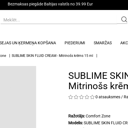
Bezmaksas piegāde Baltijas valstīs no 39.99 Eur
SEJAS UN ĶERMEŅA KOPŠANA
PIEDERUMI
SMARŽAS
AKC
Zone
SUBLIME SKIN FLUID CREAM - Mitrinošs krēms 15 ml
SUBLIME SKIN
Mitrinošs krē
0 atsauksmes
/
Ra
Ražotājs:
Comfort Zone
Modelis:
SUBLIME SKIN FLUID C