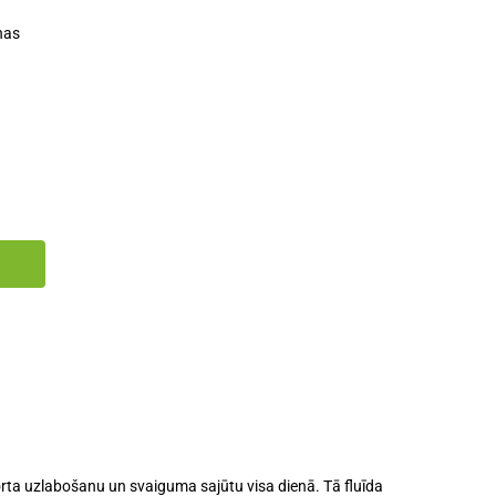
nas
rta uzlabošanu
un
svaiguma sajūtu
visa dienā. Tā fluīda