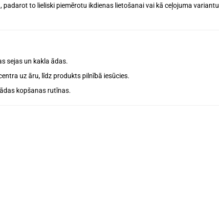
u
, padarot to lieliski piemērotu
ikdienas lietošanai
vai kā
ceļojuma variantu
ras sejas un kakla ādas
.
centra uz āru, līdz produkts pilnībā iesūcies.
 ādas kopšanas rutīnas.