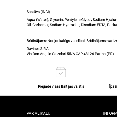
Sastāvs (INCI)
Aqua (Water), Glycerin, Pentylene Glycol, Sodium Hyalu
Oil, Carbomer, Sodium Hydroxide, Disodium EDTA, Parfu
Brīdinājums: Norijot kaitīgs veselībai. Brīdinājums: var iz
Davines S.P.A.
Via Don Angelo Calzolari 55/A CAP 43126 Parma (PR) - I
Piegāde visās Baltijas valstīs
Īpaš
PAR VEIKALU
INFORM