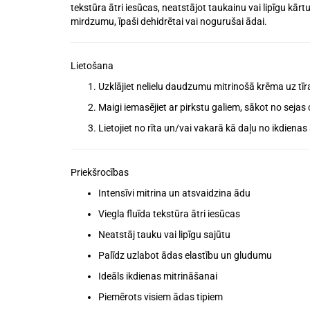
tekstūra ātri iesūcas,
neatstājot taukainu vai lipīgu kārt
mirdzumu
, īpaši
dehidrētai vai nogurušai ādai
.
Lietošana
Uzklājiet
nelielu daudzumu
mitrinošā krēma uz
tī
Maigi iemasējiet ar pirkstu galiem, sākot no sejas 
Lietojiet
no rīta un/vai vakarā
kā daļu no ikdienas
Priekšrocības
Intensīvi mitrina
un atsvaidzina ādu
Viegla fluīda tekstūra ātri iesūcas
Neatstāj
tauku vai lipīgu
sajūtu
Palīdz
uzlabot ādas elastību un gludumu
Ideāls ikdienas mitrināšanai
Piemērots visiem ādas tipiem